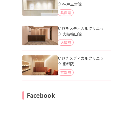
ク 神戸三宮院
兵庫県
いびきメディカルクリニッ
ク 大阪梅田院
大阪府
いびきメディカルクリニッ
ク 京都院
京都府
Facebook