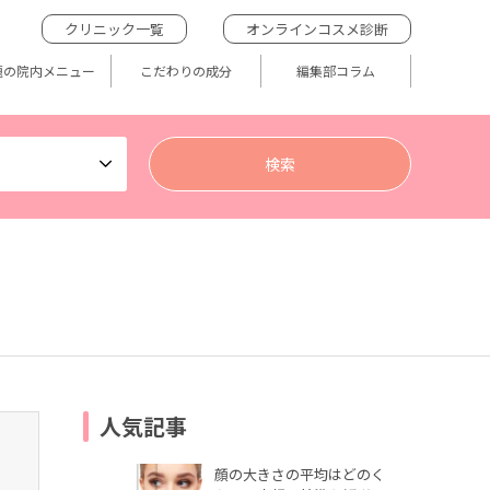
クリニック一覧
オンラインコスメ診断
題の院内メニュー
こだわりの成分
編集部コラム
人気記事
顔の大きさの平均はどのく