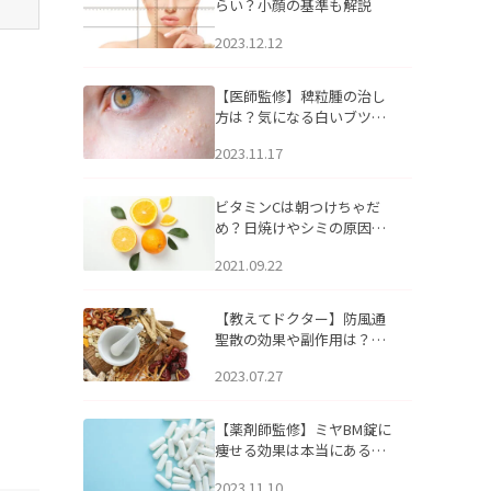
らい？小顔の基準も解説
2023.12.12
【医師監修】稗粒腫の治し
方は？気になる白いブツブ
ツの原因と自宅でできるケ
2023.11.17
アについて
ビタミンCは朝つけちゃだ
め？日焼けやシミの原因に
なるってホント？
2021.09.22
【教えてドクター】防風通
聖散の効果や副作用は？長
期服用は危険なの？
2023.07.27
【薬剤師監修】ミヤBM錠に
痩せる効果は本当にある
の？
2023.11.10