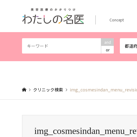
Concept
and
都道
or
クリニック検索
img_cosmesindan_menu_revisi
img_cosmesindan_menu_re