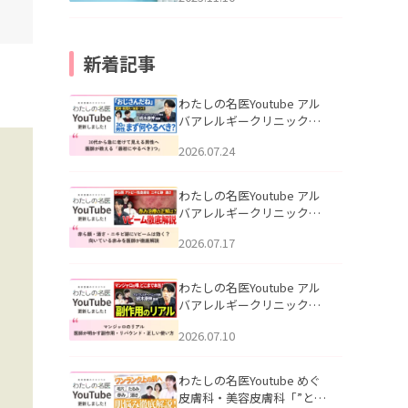
新着記事
わたしの名医Youtube アル
バアレルギークリニック札
幌「30代から急に老けて見
2026.07.24
える男性へ｜医師が教える
「最初にやるべき3つ」」を
公開いたしました。
わたしの名医Youtube アル
バアレルギークリニック札
幌「赤ら顔・酒さ・ニキビ
2026.07.17
跡にVビームは効く？向いて
いる赤みを医師が徹底解
説」を公開いたしました。
わたしの名医Youtube アル
バアレルギークリニック札
幌「マンジャロのリアル｜
2026.07.10
医師が明かす副作用・リバ
ウンド・正しい使い方」を
公開いたしました。
わたしの名医Youtube めぐ
皮膚科・美容皮膚科「”とお