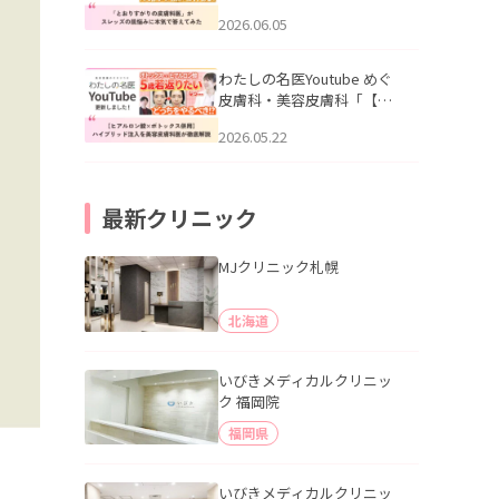
りすがりの皮膚科医”がスレ
2026.06.05
ッズの肌悩みに本気で答え
てみた」を公開いたしまし
た。
わたしの名医Youtube めぐ
皮膚科・美容皮膚科「【ヒ
アルロン酸×ボトックス併
2026.05.22
用】ハイブリッド注入を美
容皮膚科医が徹底解説」を
公開いたしました。
最新クリニック
MJクリニック札幌
北海道
いびきメディカルクリニッ
ク 福岡院
福岡県
いびきメディカルクリニッ