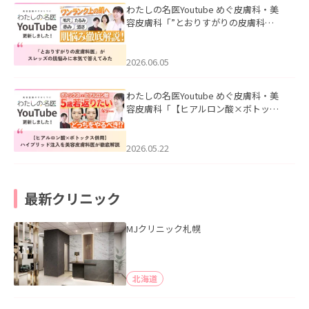
わたしの名医Youtube めぐ皮膚科・美
容皮膚科「”とおりすがりの皮膚科
医”がスレッズの肌悩みに本気で答えて
みた」を公開いたしました。
2026.06.05
わたしの名医Youtube めぐ皮膚科・美
容皮膚科「【ヒアルロン酸×ボトック
ス併用】ハイブリッド注入を美容皮膚
科医が徹底解説」を公開いたしまし
た。
2026.05.22
最新クリニック
MJクリニック札幌
北海道