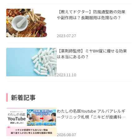
【教えてドクター】防風通聖散の効果
や副作用は？長期服用は危険なの？
2023.07.27
【薬剤師監修】ミヤBM錠に痩せる効果
は本当にあるの？
2023.11.10
新着記事
わたしの名医Youtube アルバアレルギ
ークリニック札幌「ニキビが皮膚科で
も治らない理由｜繰り返す人が次に考
える治療を医師が解説」を公開いたし
ました。
2026.08.07