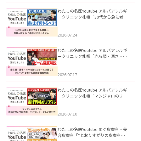
わたしの名医Youtube アルバアレルギ
ークリニック札幌「30代から急に老け
て見える男性へ｜医師が教える「最初
にやるべき3つ」」を公開いたしまし
た。
2026.07.24
わたしの名医Youtube アルバアレルギ
ークリニック札幌「赤ら顔・酒さ・ニ
キビ跡にVビームは効く？向いている赤
みを医師が徹底解説」を公開いたしま
した。
2026.07.17
わたしの名医Youtube アルバアレルギ
ークリニック札幌「マンジャロのリア
ル｜医師が明かす副作用・リバウン
ド・正しい使い方」を公開いたしまし
た。
2026.07.10
わたしの名医Youtube めぐ皮膚科・美
容皮膚科「”とおりすがりの皮膚科