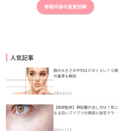
掲載内容の変更依頼
人気記事
顔の大きさの平均はどのくらい？小顔
の基準も解説
2023.12.12
【医師監修】稗粒腫の治し方は？気に
なる白いブツブツの原因と自宅ででき
るケアについて
2023.11.17