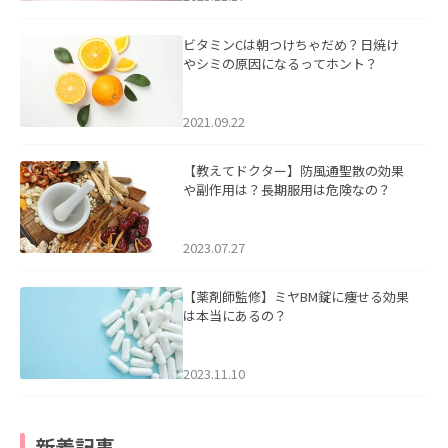
ビタミンCは朝つけちゃだめ？日焼け
やシミの原因になるってホント？
2021.09.22
【教えてドクター】防風通聖散の効果
や副作用は？長期服用は危険なの？
2023.07.27
【薬剤師監修】ミヤBM錠に痩せる効果
は本当にあるの？
2023.11.10
新着記事