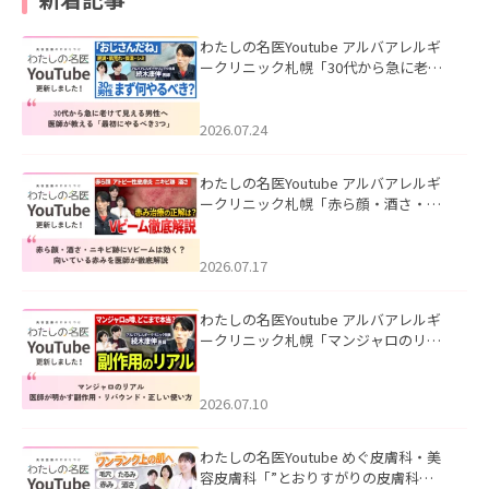
わたしの名医Youtube アルバアレルギ
ークリニック札幌「30代から急に老け
て見える男性へ｜医師が教える「最初
にやるべき3つ」」を公開いたしまし
た。
2026.07.24
わたしの名医Youtube アルバアレルギ
ークリニック札幌「赤ら顔・酒さ・ニ
キビ跡にVビームは効く？向いている赤
みを医師が徹底解説」を公開いたしま
した。
2026.07.17
わたしの名医Youtube アルバアレルギ
ークリニック札幌「マンジャロのリア
ル｜医師が明かす副作用・リバウン
ド・正しい使い方」を公開いたしまし
た。
2026.07.10
わたしの名医Youtube めぐ皮膚科・美
容皮膚科「”とおりすがりの皮膚科