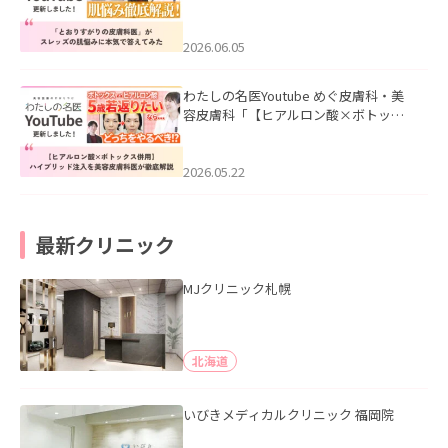
医”がスレッズの肌悩みに本気で答えて
みた」を公開いたしました。
2026.06.05
わたしの名医Youtube めぐ皮膚科・美
容皮膚科「【ヒアルロン酸×ボトック
ス併用】ハイブリッド注入を美容皮膚
科医が徹底解説」を公開いたしまし
た。
2026.05.22
最新クリニック
MJクリニック札幌
北海道
いびきメディカルクリニック 福岡院