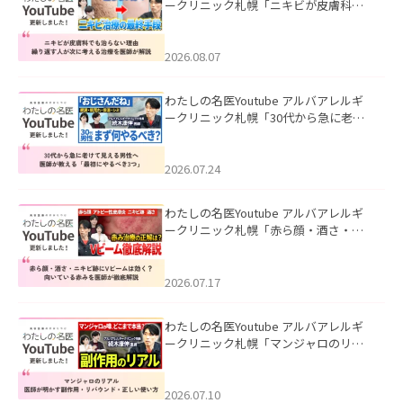
ークリニック札幌「ニキビが皮膚科で
も治らない理由｜繰り返す人が次に考
える治療を医師が解説」を公開いたし
ました。
2026.08.07
わたしの名医Youtube アルバアレルギ
ークリニック札幌「30代から急に老け
て見える男性へ｜医師が教える「最初
にやるべき3つ」」を公開いたしまし
た。
2026.07.24
わたしの名医Youtube アルバアレルギ
ークリニック札幌「赤ら顔・酒さ・ニ
キビ跡にVビームは効く？向いている赤
みを医師が徹底解説」を公開いたしま
した。
2026.07.17
わたしの名医Youtube アルバアレルギ
ークリニック札幌「マンジャロのリア
ル｜医師が明かす副作用・リバウン
ド・正しい使い方」を公開いたしまし
た。
2026.07.10