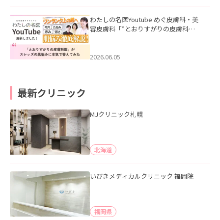
わたしの名医Youtube めぐ皮膚科・美
容皮膚科「”とおりすがりの皮膚科
医”がスレッズの肌悩みに本気で答えて
みた」を公開いたしました。
2026.06.05
最新クリニック
MJクリニック札幌
北海道
いびきメディカルクリニック 福岡院
福岡県