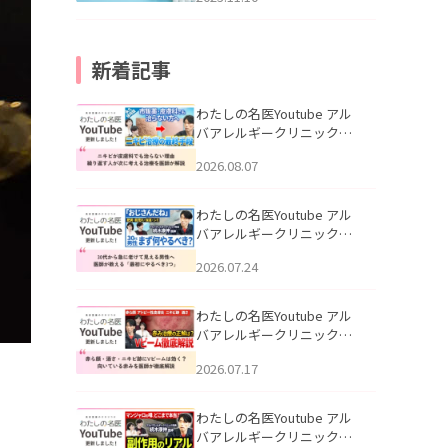
新着記事
わたしの名医Youtube アル
バアレルギークリニック札
幌「ニキビが皮膚科でも治
2026.08.07
らない理由｜繰り返す人が
次に考える治療を医師が解
説」を公開いたしました。
わたしの名医Youtube アル
バアレルギークリニック札
幌「30代から急に老けて見
2026.07.24
える男性へ｜医師が教える
「最初にやるべき3つ」」を
公開いたしました。
わたしの名医Youtube アル
バアレルギークリニック札
幌「赤ら顔・酒さ・ニキビ
2026.07.17
跡にVビームは効く？向いて
いる赤みを医師が徹底解
説」を公開いたしました。
わたしの名医Youtube アル
バアレルギークリニック札