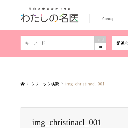
Concept
and
都道
or
クリニック検索
img_christinacl_001
img_christinacl_001