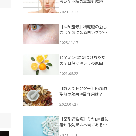
らい？小顔の基準も解説
2023.12.12
【医師監修】稗粒腫の治し
方は？気になる白いブツブ
ツの原因と自宅でできるケ
2023.11.17
アについて
ビタミンCは朝つけちゃだ
め？日焼けやシミの原因に
なるってホント？
2021.09.22
【教えてドクター】防風通
聖散の効果や副作用は？長
期服用は危険なの？
2023.07.27
【薬剤師監修】ミヤBM錠に
痩せる効果は本当にある
の？
2023.11.10