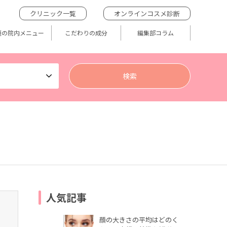
クリニック一覧
オンラインコスメ診断
題の院内メニュー
こだわりの成分
編集部コラム
人気記事
顔の大きさの平均はどのく