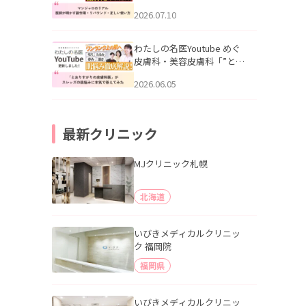
幌「マンジャロのリアル｜
2026.07.10
医師が明かす副作用・リバ
ウンド・正しい使い方」を
公開いたしました。
わたしの名医Youtube めぐ
皮膚科・美容皮膚科「”とお
りすがりの皮膚科医”がスレ
2026.06.05
ッズの肌悩みに本気で答え
てみた」を公開いたしまし
た。
最新クリニック
MJクリニック札幌
北海道
いびきメディカルクリニッ
ク 福岡院
福岡県
いびきメディカルクリニッ