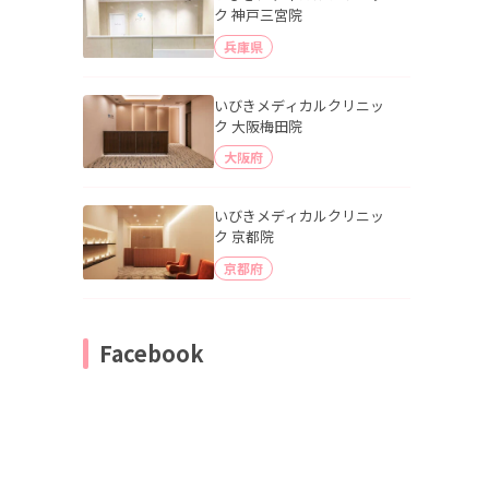
ク 神戸三宮院
兵庫県
いびきメディカルクリニッ
ク 大阪梅田院
大阪府
いびきメディカルクリニッ
ク 京都院
京都府
Facebook