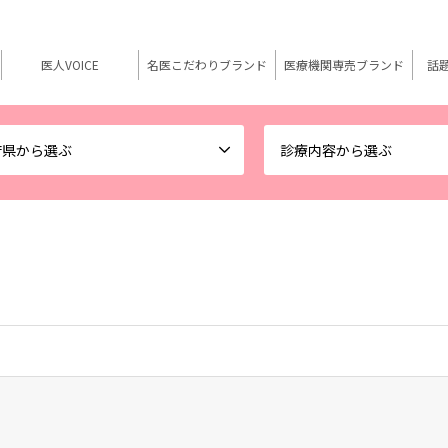
医人VOICE
名医こだわりブランド
医療機関専売ブランド
話
府県から選ぶ
診療内容から選ぶ