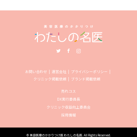
Twitter
Facebook
Instagram
お問い合わせ
運営会社
プライバシーポリシー
クリニック掲載依頼
ブランド掲載依頼
売れコス
DX実行委員長
クリニック収益向上委員会
採用情報
©
美容医療のかかりつけ医 わたしの名医
. All Rights Reserved.