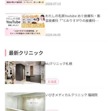
た。
2026.07.10
わたしの名医Youtube めぐ皮膚科・美
容皮膚科「”とおりすがりの皮膚科
医”がスレッズの肌悩みに本気で答えて
みた」を公開いたしました。
2026.06.05
最新クリニック
MJクリニック札幌
北海道
いびきメディカルクリニック 福岡院