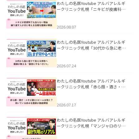
わたしの名医Youtube アルバアレルギ
ークリニック札幌「ニキビが皮膚科で
も治らない理由｜繰り返す人が次に考
える治療を医師が解説」を公開いたし
ました。
2026.08.07
わたしの名医Youtube アルバアレルギ
ークリニック札幌「30代から急に老け
て見える男性へ｜医師が教える「最初
にやるべき3つ」」を公開いたしまし
た。
2026.07.24
わたしの名医Youtube アルバアレルギ
ークリニック札幌「赤ら顔・酒さ・ニ
キビ跡にVビームは効く？向いている赤
みを医師が徹底解説」を公開いたしま
した。
2026.07.17
わたしの名医Youtube アルバアレルギ
ークリニック札幌「マンジャロのリア
ル｜医師が明かす副作用・リバウン
ド・正しい使い方」を公開いたしまし