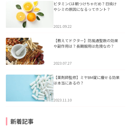
ビタミンCは朝つけちゃだめ？日焼け
やシミの原因になるってホント？
2021.09.22
【教えてドクター】防風通聖散の効果
や副作用は？長期服用は危険なの？
2023.07.27
【薬剤師監修】ミヤBM錠に痩せる効果
は本当にあるの？
2023.11.10
新着記事