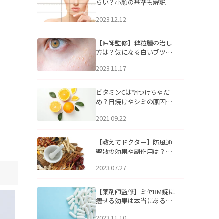
らい？小顔の基準も解説
2023.12.12
【医師監修】稗粒腫の治し
方は？気になる白いブツブ
ツの原因と自宅でできるケ
2023.11.17
アについて
ビタミンCは朝つけちゃだ
め？日焼けやシミの原因に
なるってホント？
2021.09.22
【教えてドクター】防風通
聖散の効果や副作用は？長
期服用は危険なの？
2023.07.27
【薬剤師監修】ミヤBM錠に
痩せる効果は本当にある
の？
2023.11.10