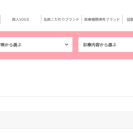
医人VOICE
名医こだわりブランド
医療機関専売ブランド
話
府県から選ぶ
診療内容から選ぶ