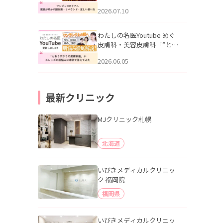
幌「マンジャロのリアル｜
2026.07.10
医師が明かす副作用・リバ
ウンド・正しい使い方」を
公開いたしました。
わたしの名医Youtube めぐ
皮膚科・美容皮膚科「”とお
りすがりの皮膚科医”がスレ
2026.06.05
ッズの肌悩みに本気で答え
てみた」を公開いたしまし
た。
最新クリニック
MJクリニック札幌
北海道
いびきメディカルクリニッ
ク 福岡院
福岡県
いびきメディカルクリニッ