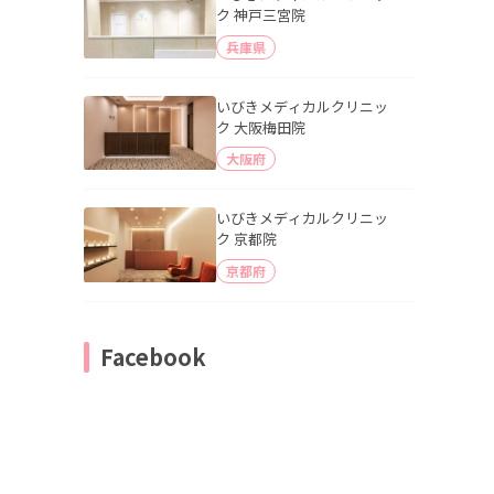
ク 神戸三宮院
兵庫県
いびきメディカルクリニッ
ク 大阪梅田院
大阪府
いびきメディカルクリニッ
ク 京都院
京都府
Facebook