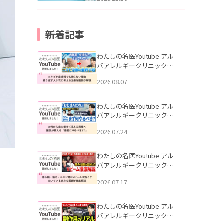
新着記事
わたしの名医Youtube アル
バアレルギークリニック札
幌「ニキビが皮膚科でも治
2026.08.07
らない理由｜繰り返す人が
次に考える治療を医師が解
説」を公開いたしました。
わたしの名医Youtube アル
バアレルギークリニック札
幌「30代から急に老けて見
2026.07.24
える男性へ｜医師が教える
「最初にやるべき3つ」」を
公開いたしました。
わたしの名医Youtube アル
バアレルギークリニック札
幌「赤ら顔・酒さ・ニキビ
2026.07.17
跡にVビームは効く？向いて
いる赤みを医師が徹底解
説」を公開いたしました。
わたしの名医Youtube アル
バアレルギークリニック札