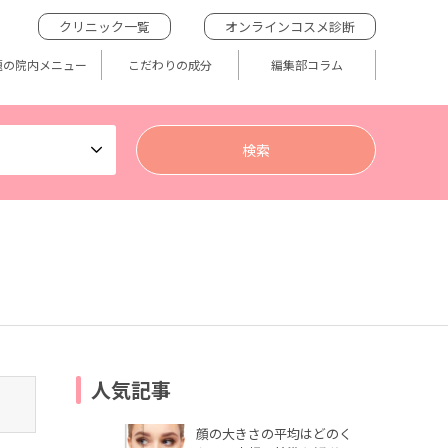
クリニック一覧
オンラインコスメ診断
題の院内メニュー
こだわりの成分
編集部コラム
人気記事
顔の大きさの平均はどのく