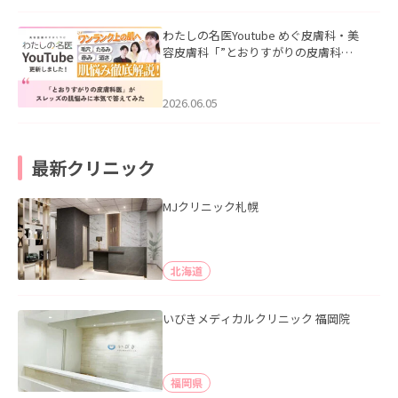
わたしの名医Youtube めぐ皮膚科・美
容皮膚科「”とおりすがりの皮膚科
医”がスレッズの肌悩みに本気で答えて
みた」を公開いたしました。
2026.06.05
最新クリニック
MJクリニック札幌
北海道
いびきメディカルクリニック 福岡院
福岡県