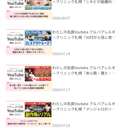
ークリニック札幌「ニキビが皮膚科で
も治らない理由｜繰り返す人が次に考
える治療を医師が解説」を公開いたし
ました。
2026.08.07
わたしの名医Youtube アルバアレルギ
ークリニック札幌「30代から急に老け
て見える男性へ｜医師が教える「最初
にやるべき3つ」」を公開いたしまし
た。
2026.07.24
わたしの名医Youtube アルバアレルギ
ークリニック札幌「赤ら顔・酒さ・ニ
キビ跡にVビームは効く？向いている赤
みを医師が徹底解説」を公開いたしま
した。
2026.07.17
わたしの名医Youtube アルバアレルギ
ークリニック札幌「マンジャロのリア
ル｜医師が明かす副作用・リバウン
ド・正しい使い方」を公開いたしまし
た。
2026.07.10