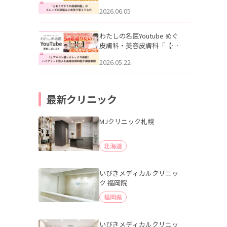
りすがりの皮膚科医”がスレ
2026.06.05
ッズの肌悩みに本気で答え
てみた」を公開いたしまし
た。
わたしの名医Youtube めぐ
皮膚科・美容皮膚科「【ヒ
アルロン酸×ボトックス併
2026.05.22
用】ハイブリッド注入を美
容皮膚科医が徹底解説」を
公開いたしました。
最新クリニック
MJクリニック札幌
北海道
いびきメディカルクリニッ
ク 福岡院
福岡県
いびきメディカルクリニッ