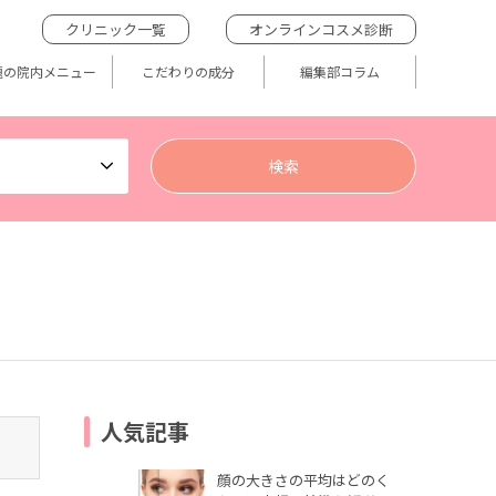
クリニック一覧
オンラインコスメ診断
題の院内メニュー
こだわりの成分
編集部コラム
人気記事
顔の大きさの平均はどのく