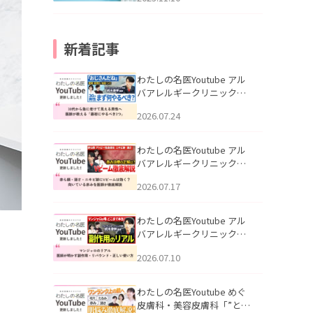
新着記事
わたしの名医Youtube アル
バアレルギークリニック札
幌「30代から急に老けて見
2026.07.24
える男性へ｜医師が教える
「最初にやるべき3つ」」を
公開いたしました。
わたしの名医Youtube アル
バアレルギークリニック札
幌「赤ら顔・酒さ・ニキビ
2026.07.17
跡にVビームは効く？向いて
いる赤みを医師が徹底解
説」を公開いたしました。
わたしの名医Youtube アル
バアレルギークリニック札
幌「マンジャロのリアル｜
2026.07.10
医師が明かす副作用・リバ
ウンド・正しい使い方」を
公開いたしました。
わたしの名医Youtube めぐ
皮膚科・美容皮膚科「”とお