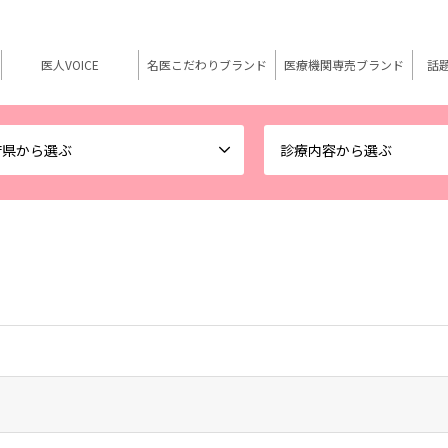
医人VOICE
名医こだわりブランド
医療機関専売ブランド
話
府県から選ぶ
診療内容から選ぶ