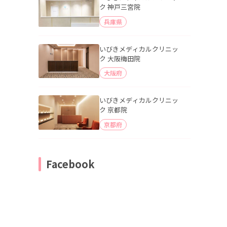
ク 神戸三宮院
兵庫県
いびきメディカルクリニッ
ク 大阪梅田院
大阪府
いびきメディカルクリニッ
ク 京都院
京都府
Facebook