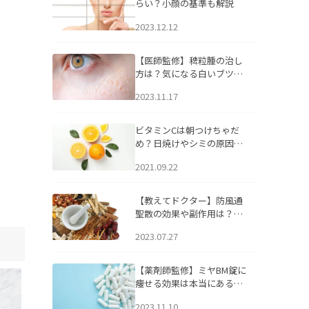
らい？小顔の基準も解説
2023.12.12
【医師監修】稗粒腫の治し
方は？気になる白いブツブ
ツの原因と自宅でできるケ
2023.11.17
アについて
ビタミンCは朝つけちゃだ
め？日焼けやシミの原因に
なるってホント？
2021.09.22
【教えてドクター】防風通
聖散の効果や副作用は？長
期服用は危険なの？
2023.07.27
【薬剤師監修】ミヤBM錠に
痩せる効果は本当にある
の？
2023.11.10