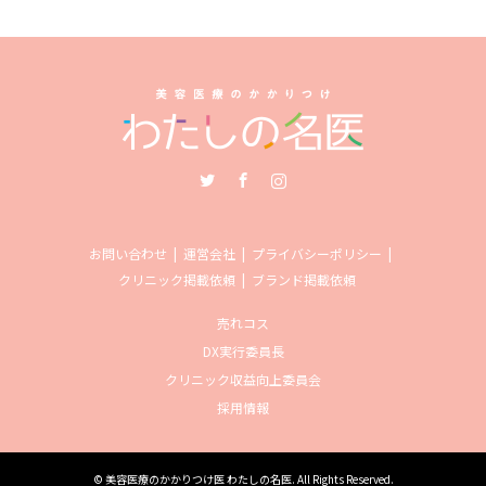
Twitter
Facebook
Instagram
お問い合わせ
運営会社
プライバシーポリシー
クリニック掲載依頼
ブランド掲載依頼
売れコス
DX実行委員長
クリニック収益向上委員会
採用情報
©
美容医療のかかりつけ医 わたしの名医
. All Rights Reserved.