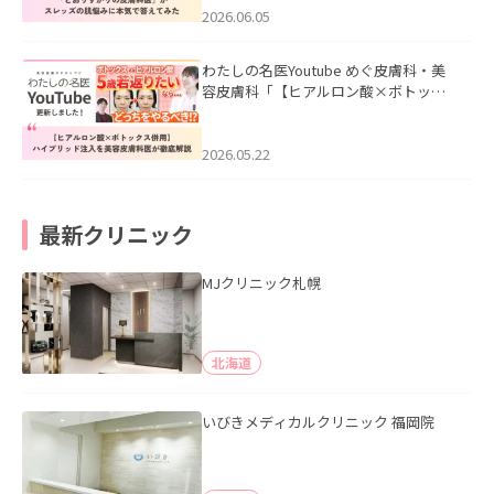
2026.06.05
わたしの名医Youtube めぐ皮膚科・美
容皮膚科「【ヒアルロン酸×ボトック
ス併用】ハイブリッド注入を美容皮膚
科医が徹底解説」を公開いたしまし
た。
2026.05.22
最新クリニック
MJクリニック札幌
北海道
いびきメディカルクリニック 福岡院