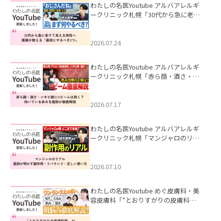
わたしの名医Youtube アルバアレルギ
ークリニック札幌「30代から急に老け
て見える男性へ｜医師が教える「最初
にやるべき3つ」」を公開いたしまし
た。
2026.07.24
わたしの名医Youtube アルバアレルギ
ークリニック札幌「赤ら顔・酒さ・ニ
キビ跡にVビームは効く？向いている赤
みを医師が徹底解説」を公開いたしま
した。
2026.07.17
わたしの名医Youtube アルバアレルギ
ークリニック札幌「マンジャロのリア
ル｜医師が明かす副作用・リバウン
ド・正しい使い方」を公開いたしまし
た。
2026.07.10
わたしの名医Youtube めぐ皮膚科・美
容皮膚科「”とおりすがりの皮膚科
医”がスレッズの肌悩みに本気で答えて
みた」を公開いたしました。