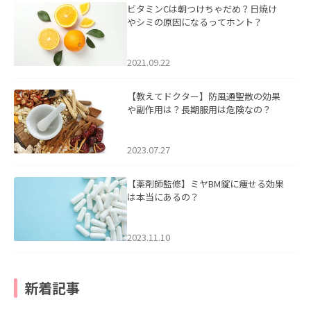
ビタミンCは朝つけちゃだめ？日焼け
やシミの原因になるってホント？
2021.09.22
【教えてドクター】防風通聖散の効果
や副作用は？長期服用は危険なの？
2023.07.27
【薬剤師監修】ミヤBM錠に痩せる効果
は本当にあるの？
2023.11.10
新着記事