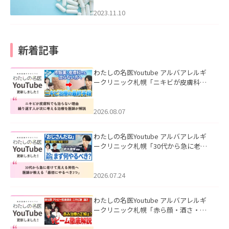
2023.11.10
新着記事
わたしの名医Youtube アルバアレルギ
ークリニック札幌「ニキビが皮膚科で
も治らない理由｜繰り返す人が次に考
える治療を医師が解説」を公開いたし
ました。
2026.08.07
わたしの名医Youtube アルバアレルギ
ークリニック札幌「30代から急に老け
て見える男性へ｜医師が教える「最初
にやるべき3つ」」を公開いたしまし
た。
2026.07.24
わたしの名医Youtube アルバアレルギ
ークリニック札幌「赤ら顔・酒さ・ニ
キビ跡にVビームは効く？向いている赤