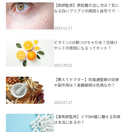
【医師監修】稗粒腫の治し方は？気に
なる白いブツブツの原因と自宅ででき
るケアについて
2023.11.17
ビタミンCは朝つけちゃだめ？日焼け
やシミの原因になるってホント？
2021.09.22
【教えてドクター】防風通聖散の効果
や副作用は？長期服用は危険なの？
2023.07.27
【薬剤師監修】ミヤBM錠に痩せる効果
は本当にあるの？