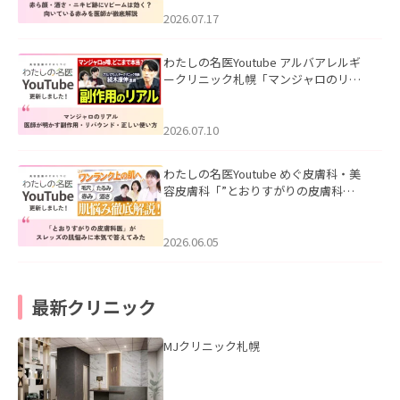
みを医師が徹底解説」を公開いたしま
した。
2026.07.17
わたしの名医Youtube アルバアレルギ
ークリニック札幌「マンジャロのリア
ル｜医師が明かす副作用・リバウン
ド・正しい使い方」を公開いたしまし
た。
2026.07.10
わたしの名医Youtube めぐ皮膚科・美
容皮膚科「”とおりすがりの皮膚科
医”がスレッズの肌悩みに本気で答えて
みた」を公開いたしました。
2026.06.05
最新クリニック
MJクリニック札幌