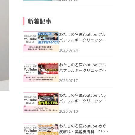
新着記事
わたしの名医Youtube アル
バアレルギークリニック札
幌「30代から急に老けて見
2026.07.24
える男性へ｜医師が教える
「最初にやるべき3つ」」を
公開いたしました。
わたしの名医Youtube アル
バアレルギークリニック札
幌「赤ら顔・酒さ・ニキビ
2026.07.17
跡にVビームは効く？向いて
いる赤みを医師が徹底解
説」を公開いたしました。
わたしの名医Youtube アル
バアレルギークリニック札
幌「マンジャロのリアル｜
2026.07.10
医師が明かす副作用・リバ
ウンド・正しい使い方」を
公開いたしました。
わたしの名医Youtube めぐ
皮膚科・美容皮膚科「”とお