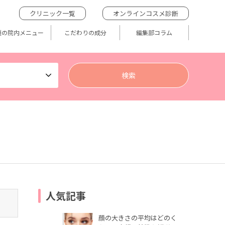
クリニック一覧
オンラインコスメ診断
題の院内メニュー
こだわりの成分
編集部コラム
人気記事
顔の大きさの平均はどのく