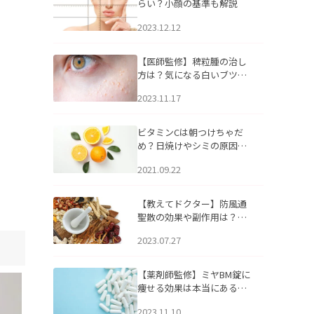
らい？小顔の基準も解説
2023.12.12
【医師監修】稗粒腫の治し
方は？気になる白いブツブ
ツの原因と自宅でできるケ
2023.11.17
アについて
ビタミンCは朝つけちゃだ
め？日焼けやシミの原因に
なるってホント？
2021.09.22
【教えてドクター】防風通
聖散の効果や副作用は？長
期服用は危険なの？
2023.07.27
【薬剤師監修】ミヤBM錠に
痩せる効果は本当にある
の？
2023.11.10