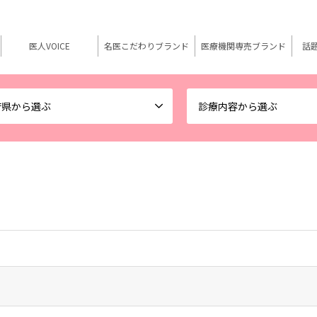
医人VOICE
名医こだわりブランド
医療機関専売ブランド
話
府県から選ぶ
診療内容から選ぶ