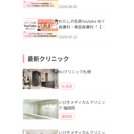
りすがりの皮膚科医”がスレ
2026.06.05
ッズの肌悩みに本気で答え
てみた」を公開いたしまし
た。
わたしの名医Youtube めぐ
皮膚科・美容皮膚科「【ヒ
アルロン酸×ボトックス併
2026.05.22
用】ハイブリッド注入を美
容皮膚科医が徹底解説」を
公開いたしました。
最新クリニック
MJクリニック札幌
北海道
いびきメディカルクリニッ
ク 福岡院
福岡県
いびきメディカルクリニッ