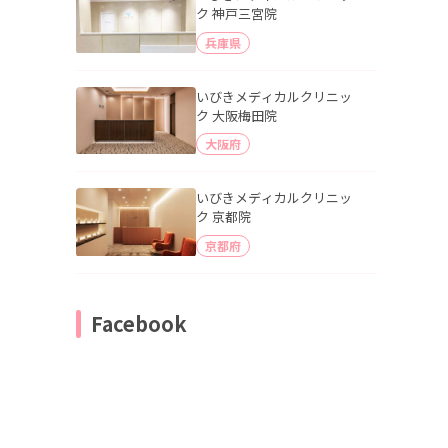
ク 神戸三宮院
兵庫県
いびきメディカルクリニッ
ク 大阪梅田院
大阪府
いびきメディカルクリニッ
ク 京都院
京都府
Facebook