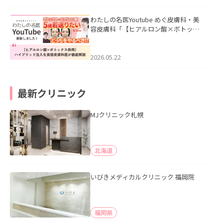
わたしの名医Youtube めぐ皮膚科・美
容皮膚科「【ヒアルロン酸×ボトック
ス併用】ハイブリッド注入を美容皮膚
科医が徹底解説」を公開いたしまし
た。
2026.05.22
最新クリニック
MJクリニック札幌
北海道
いびきメディカルクリニック 福岡院
福岡県