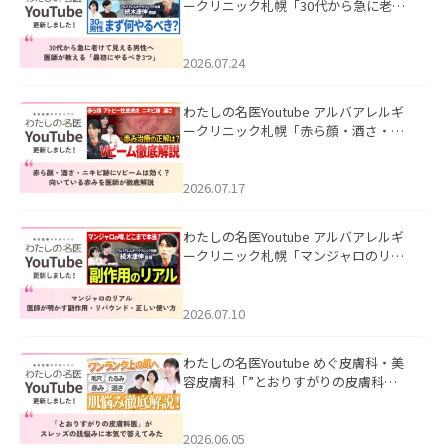
ークリニック札幌「30代から急に老け
て見える男性へ｜医師が教える「最初
にやるべき3つ」」を公開いたしまし
た。
2026.07.24
わたしの名医Youtube アルバアレルギ
ークリニック札幌「赤ら顔・酒さ・ニ
キビ跡にVビームは効く？向いている赤
みを医師が徹底解説」を公開いたしま
した。
2026.07.17
わたしの名医Youtube アルバアレルギ
ークリニック札幌「マンジャロのリア
ル｜医師が明かす副作用・リバウン
ド・正しい使い方」を公開いたしまし
た。
2026.07.10
わたしの名医Youtube めぐ皮膚科・美
容皮膚科「”とおりすがりの皮膚科
医”がスレッズの肌悩みに本気で答えて
みた」を公開いたしました。
2026.06.05