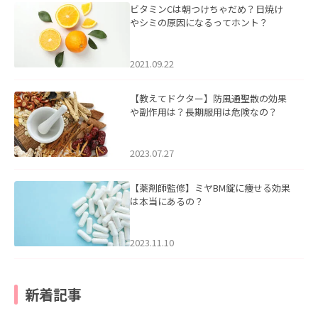
ビタミンCは朝つけちゃだめ？日焼け
やシミの原因になるってホント？
2021.09.22
【教えてドクター】防風通聖散の効果
や副作用は？長期服用は危険なの？
2023.07.27
【薬剤師監修】ミヤBM錠に痩せる効果
は本当にあるの？
2023.11.10
新着記事