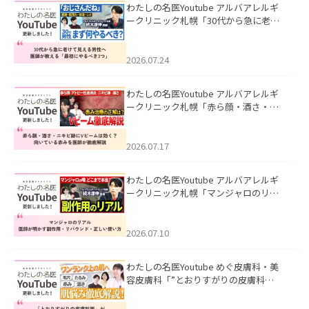
わたしの名医Youtube アルバアレルギ
ークリニック札幌「30代から急に老け
て見える男性へ｜医師が教える「最初
にやるべき3つ」」を公開いたしまし
た。
2026.07.24
わたしの名医Youtube アルバアレルギ
ークリニック札幌「赤ら顔・酒さ・ニ
キビ跡にVビームは効く？向いている赤
みを医師が徹底解説」を公開いたしま
した。
2026.07.17
わたしの名医Youtube アルバアレルギ
ークリニック札幌「マンジャロのリア
ル｜医師が明かす副作用・リバウン
ド・正しい使い方」を公開いたしまし
た。
2026.07.10
わたしの名医Youtube めぐ皮膚科・美
容皮膚科「”とおりすがりの皮膚科
医”がスレッズの肌悩みに本気で答えて
みた」を公開いたしました。