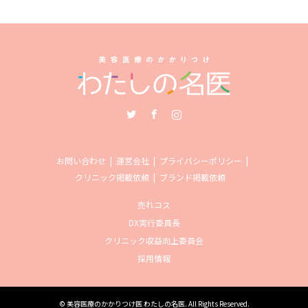
Twitter
Facebook
Instagram
お問い合わせ
運営会社
プライバシーポリシー
クリニック掲載依頼
ブランド掲載依頼
売れコス
DX実行委員長
クリニック収益向上委員会
採用情報
©
美容医療のかかりつけ医 わたしの名医
. All Rights Reserved.