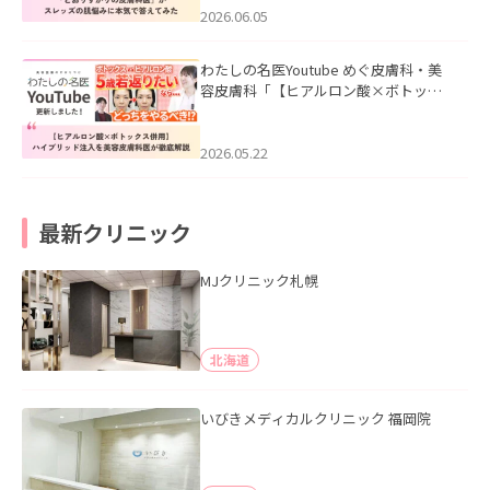
2026.06.05
わたしの名医Youtube めぐ皮膚科・美
容皮膚科「【ヒアルロン酸×ボトック
ス併用】ハイブリッド注入を美容皮膚
科医が徹底解説」を公開いたしまし
た。
2026.05.22
最新クリニック
MJクリニック札幌
北海道
いびきメディカルクリニック 福岡院