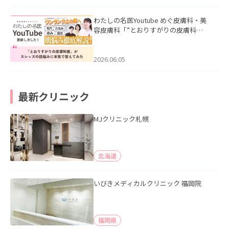
わたしの名医Youtube めぐ皮膚科・美
容皮膚科「”とおりすがりの皮膚科
医”がスレッズの肌悩みに本気で答えて
みた」を公開いたしました。
2026.06.05
最新クリニック
MJクリニック札幌
北海道
いびきメディカルクリニック 福岡院
福岡県