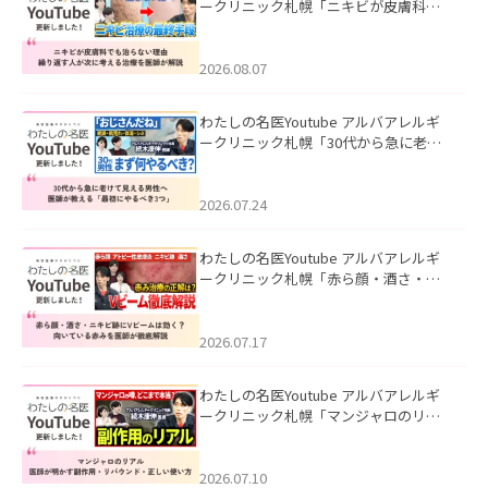
ークリニック札幌「ニキビが皮膚科で
も治らない理由｜繰り返す人が次に考
える治療を医師が解説」を公開いたし
ました。
2026.08.07
わたしの名医Youtube アルバアレルギ
ークリニック札幌「30代から急に老け
て見える男性へ｜医師が教える「最初
にやるべき3つ」」を公開いたしまし
た。
2026.07.24
わたしの名医Youtube アルバアレルギ
ークリニック札幌「赤ら顔・酒さ・ニ
キビ跡にVビームは効く？向いている赤
みを医師が徹底解説」を公開いたしま
した。
2026.07.17
わたしの名医Youtube アルバアレルギ
ークリニック札幌「マンジャロのリア
ル｜医師が明かす副作用・リバウン
ド・正しい使い方」を公開いたしまし
た。
2026.07.10