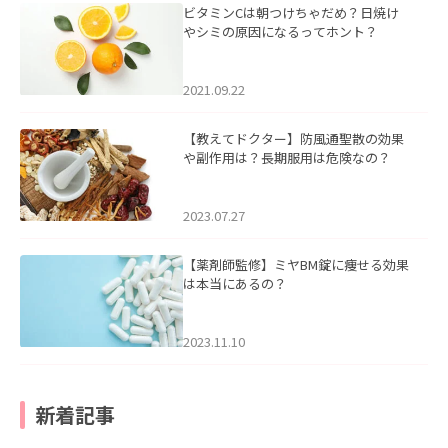
ビタミンCは朝つけちゃだめ？日焼け
やシミの原因になるってホント？
2021.09.22
【教えてドクター】防風通聖散の効果
や副作用は？長期服用は危険なの？
2023.07.27
【薬剤師監修】ミヤBM錠に痩せる効果
は本当にあるの？
2023.11.10
新着記事