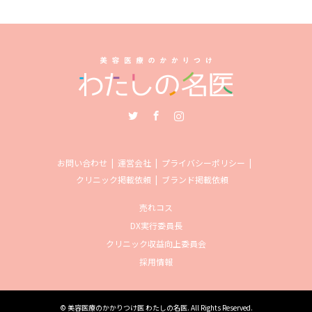
Twitter
Facebook
Instagram
お問い合わせ
運営会社
プライバシーポリシー
クリニック掲載依頼
ブランド掲載依頼
売れコス
DX実行委員長
クリニック収益向上委員会
採用情報
©
美容医療のかかりつけ医 わたしの名医
. All Rights Reserved.