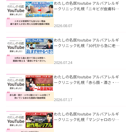
わたしの名医Youtube アルバアレルギ
ークリニック札幌「ニキビが皮膚科で
も治らない理由｜繰り返す人が次に考
える治療を医師が解説」を公開いたし
ました。
2026.08.07
わたしの名医Youtube アルバアレルギ
ークリニック札幌「30代から急に老け
て見える男性へ｜医師が教える「最初
にやるべき3つ」」を公開いたしまし
た。
2026.07.24
わたしの名医Youtube アルバアレルギ
ークリニック札幌「赤ら顔・酒さ・ニ
キビ跡にVビームは効く？向いている赤
みを医師が徹底解説」を公開いたしま
した。
2026.07.17
わたしの名医Youtube アルバアレルギ
ークリニック札幌「マンジャロのリア
ル｜医師が明かす副作用・リバウン
ド・正しい使い方」を公開いたしまし