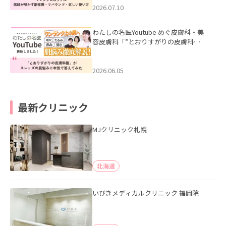
た。
2026.07.10
わたしの名医Youtube めぐ皮膚科・美
容皮膚科「”とおりすがりの皮膚科
医”がスレッズの肌悩みに本気で答えて
みた」を公開いたしました。
2026.06.05
最新クリニック
MJクリニック札幌
北海道
いびきメディカルクリニック 福岡院