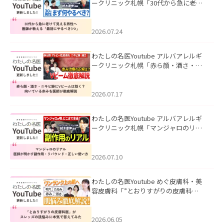
ークリニック札幌「30代から急に老け
て見える男性へ｜医師が教える「最初
にやるべき3つ」」を公開いたしまし
た。
2026.07.24
わたしの名医Youtube アルバアレルギ
ークリニック札幌「赤ら顔・酒さ・ニ
キビ跡にVビームは効く？向いている赤
みを医師が徹底解説」を公開いたしま
した。
2026.07.17
わたしの名医Youtube アルバアレルギ
ークリニック札幌「マンジャロのリア
ル｜医師が明かす副作用・リバウン
ド・正しい使い方」を公開いたしまし
た。
2026.07.10
わたしの名医Youtube めぐ皮膚科・美
容皮膚科「”とおりすがりの皮膚科
医”がスレッズの肌悩みに本気で答えて
みた」を公開いたしました。
2026.06.05