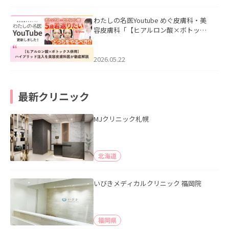
わたしの名医Youtube めぐ皮膚科・美
容皮膚科「【ヒアルロン酸×ボトック
ス併用】ハイブリッド注入を美容皮膚
科医が徹底解説」を公開いたしまし
た。
2026.05.22
最新クリニック
MJクリニック札幌
北海道
いびきメディカルクリニック 福岡院
福岡県