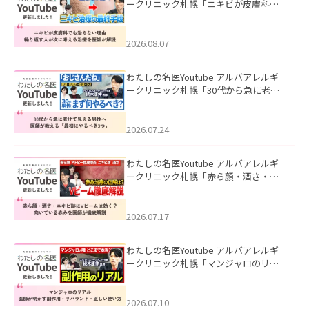
ークリニック札幌「ニキビが皮膚科で
も治らない理由｜繰り返す人が次に考
える治療を医師が解説」を公開いたし
ました。
2026.08.07
わたしの名医Youtube アルバアレルギ
ークリニック札幌「30代から急に老け
て見える男性へ｜医師が教える「最初
にやるべき3つ」」を公開いたしまし
た。
2026.07.24
わたしの名医Youtube アルバアレルギ
ークリニック札幌「赤ら顔・酒さ・ニ
キビ跡にVビームは効く？向いている赤
みを医師が徹底解説」を公開いたしま
した。
2026.07.17
わたしの名医Youtube アルバアレルギ
ークリニック札幌「マンジャロのリア
ル｜医師が明かす副作用・リバウン
ド・正しい使い方」を公開いたしまし
た。
2026.07.10