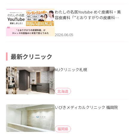
わたしの名医Youtube めぐ皮膚科・美
容皮膚科「”とおりすがりの皮膚科
医”がスレッズの肌悩みに本気で答えて
みた」を公開いたしました。
2026.06.05
最新クリニック
MJクリニック札幌
北海道
いびきメディカルクリニック 福岡院
福岡県