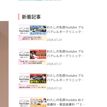
新着記事
わたしの名医Youtube アル
バアレルギークリニック札
幌「30代から急に老けて見
2026.07.24
える男性へ｜医師が教える
「最初にやるべき3つ」」を
公開いたしました。
わたしの名医Youtube アル
バアレルギークリニック札
幌「赤ら顔・酒さ・ニキビ
2026.07.17
跡にVビームは効く？向いて
いる赤みを医師が徹底解
説」を公開いたしました。
わたしの名医Youtube アル
バアレルギークリニック札
幌「マンジャロのリアル｜
2026.07.10
医師が明かす副作用・リバ
ウンド・正しい使い方」を
公開いたしました。
わたしの名医Youtube めぐ
皮膚科・美容皮膚科「”とお