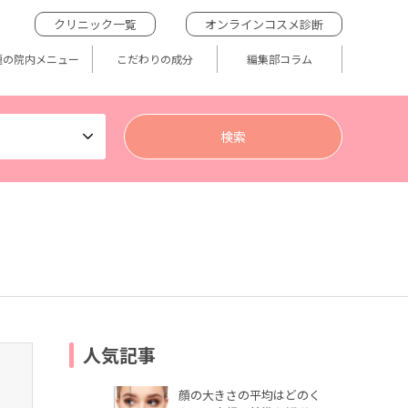
クリニック一覧
オンラインコスメ診断
題の院内メニュー
こだわりの成分
編集部コラム
人気記事
顔の大きさの平均はどのく