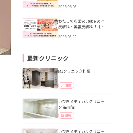
りすがりの皮膚科医”がスレ
2026.06.05
ッズの肌悩みに本気で答え
てみた」を公開いたしまし
た。
わたしの名医Youtube めぐ
皮膚科・美容皮膚科「【ヒ
アルロン酸×ボトックス併
2026.05.22
用】ハイブリッド注入を美
容皮膚科医が徹底解説」を
公開いたしました。
最新クリニック
MJクリニック札幌
北海道
いびきメディカルクリニッ
ク 福岡院
福岡県
いびきメディカルクリニッ