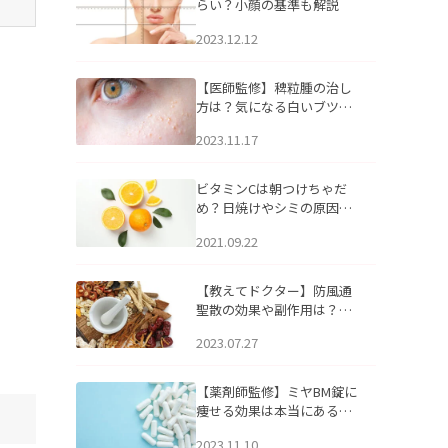
らい？小顔の基準も解説
2023.12.12
【医師監修】稗粒腫の治し
方は？気になる白いブツブ
ツの原因と自宅でできるケ
2023.11.17
アについて
ビタミンCは朝つけちゃだ
め？日焼けやシミの原因に
なるってホント？
2021.09.22
【教えてドクター】防風通
聖散の効果や副作用は？長
期服用は危険なの？
2023.07.27
【薬剤師監修】ミヤBM錠に
痩せる効果は本当にある
の？
2023.11.10