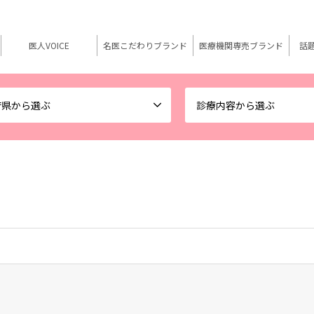
医人VOICE
名医こだわりブランド
医療機関専売ブランド
話
府県から選ぶ
診療内容から選ぶ