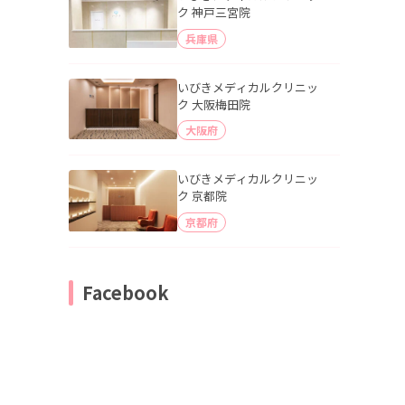
ク 神戸三宮院
兵庫県
いびきメディカルクリニッ
ク 大阪梅田院
大阪府
いびきメディカルクリニッ
ク 京都院
京都府
Facebook