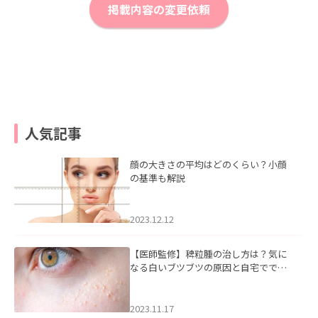
掲載内容の変更依頼
人気記事
顔の大きさの平均はどのくらい？小顔
の基準も解説
2023.12.12
【医師監修】稗粒腫の治し方は？気に
なる白いブツブツの原因と自宅ででき
るケアについて
2023.11.17