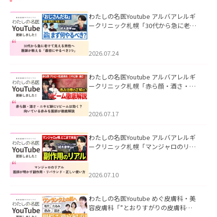
わたしの名医Youtube アルバアレルギ
ークリニック札幌「30代から急に老け
て見える男性へ｜医師が教える「最初
にやるべき3つ」」を公開いたしまし
た。
2026.07.24
わたしの名医Youtube アルバアレルギ
ークリニック札幌「赤ら顔・酒さ・ニ
キビ跡にVビームは効く？向いている赤
みを医師が徹底解説」を公開いたしま
した。
2026.07.17
わたしの名医Youtube アルバアレルギ
ークリニック札幌「マンジャロのリア
ル｜医師が明かす副作用・リバウン
ド・正しい使い方」を公開いたしまし
た。
2026.07.10
わたしの名医Youtube めぐ皮膚科・美
容皮膚科「”とおりすがりの皮膚科
医”がスレッズの肌悩みに本気で答えて