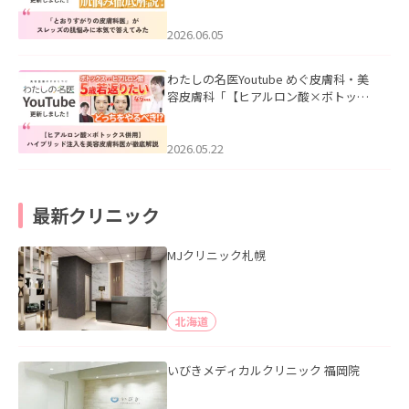
みた」を公開いたしました。
2026.06.05
わたしの名医Youtube めぐ皮膚科・美
容皮膚科「【ヒアルロン酸×ボトック
ス併用】ハイブリッド注入を美容皮膚
科医が徹底解説」を公開いたしまし
た。
2026.05.22
最新クリニック
MJクリニック札幌
北海道
いびきメディカルクリニック 福岡院