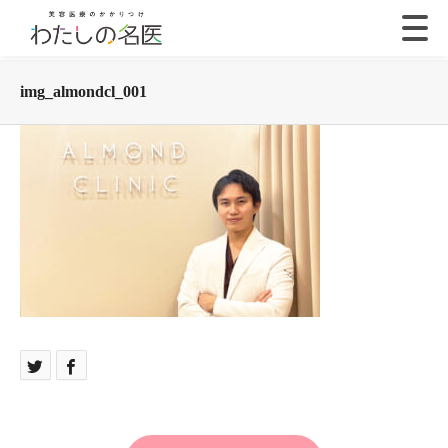
img_almondcl_001