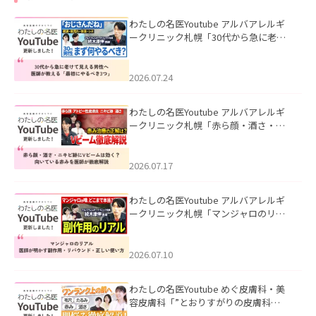
わたしの名医Youtube アルバアレルギ
ークリニック札幌「30代から急に老け
て見える男性へ｜医師が教える「最初
にやるべき3つ」」を公開いたしまし
た。
2026.07.24
わたしの名医Youtube アルバアレルギ
ークリニック札幌「赤ら顔・酒さ・ニ
キビ跡にVビームは効く？向いている赤
みを医師が徹底解説」を公開いたしま
した。
2026.07.17
わたしの名医Youtube アルバアレルギ
ークリニック札幌「マンジャロのリア
ル｜医師が明かす副作用・リバウン
ド・正しい使い方」を公開いたしまし
た。
2026.07.10
わたしの名医Youtube めぐ皮膚科・美
容皮膚科「”とおりすがりの皮膚科
医”がスレッズの肌悩みに本気で答えて