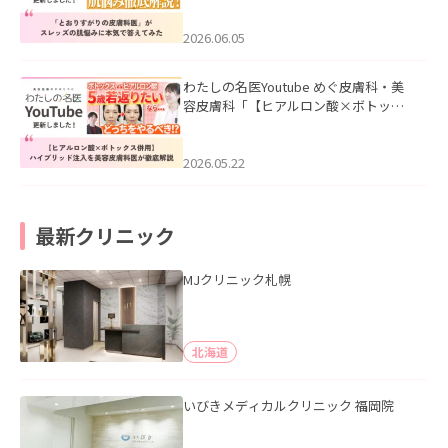
みた」を公開いたしました。
2026.06.05
わたしの名医Youtube めぐ皮膚科・美
容皮膚科「【ヒアルロン酸×ボトック
ス併用】ハイブリッド注入を美容皮膚
科医が徹底解説」を公開いたしまし
た。
2026.05.22
最新クリニック
MJクリニック札幌
北海道
いびきメディカルクリニック 福岡院