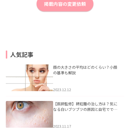
掲載内容の変更依頼
人気記事
顔の大きさの平均はどのくらい？小顔
の基準も解説
2023.12.12
【医師監修】稗粒腫の治し方は？気に
なる白いブツブツの原因と自宅ででき
るケアについて
2023.11.17