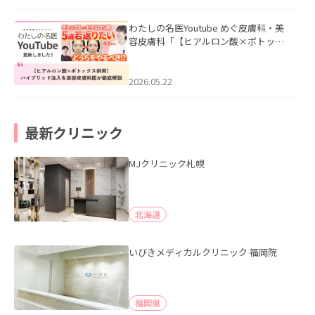
わたしの名医Youtube めぐ皮膚科・美
容皮膚科「【ヒアルロン酸×ボトック
ス併用】ハイブリッド注入を美容皮膚
科医が徹底解説」を公開いたしまし
た。
2026.05.22
最新クリニック
MJクリニック札幌
北海道
いびきメディカルクリニック 福岡院
福岡県