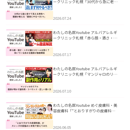
ークリニック札幌「30代から急に老け
て見える男性へ｜医師が教える「最初
にやるべき3つ」」を公開いたしまし
た。
2026.07.24
わたしの名医Youtube アルバアレルギ
ークリニック札幌「赤ら顔・酒さ・ニ
キビ跡にVビームは効く？向いている赤
みを医師が徹底解説」を公開いたしま
した。
2026.07.17
わたしの名医Youtube アルバアレルギ
ークリニック札幌「マンジャロのリア
ル｜医師が明かす副作用・リバウン
ド・正しい使い方」を公開いたしまし
た。
2026.07.10
わたしの名医Youtube めぐ皮膚科・美
容皮膚科「”とおりすがりの皮膚科
医”がスレッズの肌悩みに本気で答えて
みた」を公開いたしました。
2026.06.05