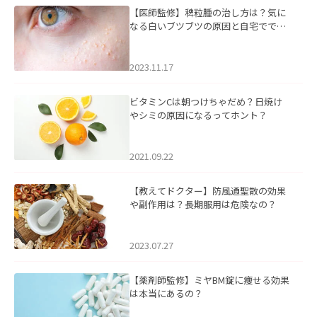
【医師監修】稗粒腫の治し方は？気に
なる白いブツブツの原因と自宅ででき
るケアについて
2023.11.17
ビタミンCは朝つけちゃだめ？日焼け
やシミの原因になるってホント？
2021.09.22
【教えてドクター】防風通聖散の効果
や副作用は？長期服用は危険なの？
2023.07.27
【薬剤師監修】ミヤBM錠に痩せる効果
は本当にあるの？