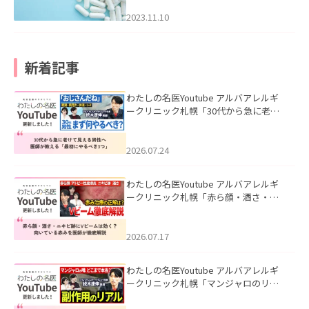
2023.11.10
新着記事
わたしの名医Youtube アルバアレルギ
ークリニック札幌「30代から急に老け
て見える男性へ｜医師が教える「最初
にやるべき3つ」」を公開いたしまし
た。
2026.07.24
わたしの名医Youtube アルバアレルギ
ークリニック札幌「赤ら顔・酒さ・ニ
キビ跡にVビームは効く？向いている赤
みを医師が徹底解説」を公開いたしま
した。
2026.07.17
わたしの名医Youtube アルバアレルギ
ークリニック札幌「マンジャロのリア
ル｜医師が明かす副作用・リバウン