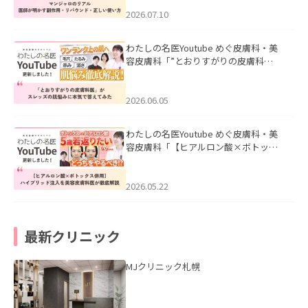
ド・正しい使い方」を公開いたしまし
た。
2026.07.10
わたしの名医Youtube めぐ皮膚科・美
容皮膚科「”とおりすがりの皮膚科
医”がスレッズの肌悩みに本気で答えて
みた」を公開いたしました。
2026.06.05
わたしの名医Youtube めぐ皮膚科・美
容皮膚科「【ヒアルロン酸×ボトック
ス併用】ハイブリッド注入を美容皮膚
科医が徹底解説」を公開いたしまし
た。
2026.05.22
最新クリニック
MJクリニック札幌