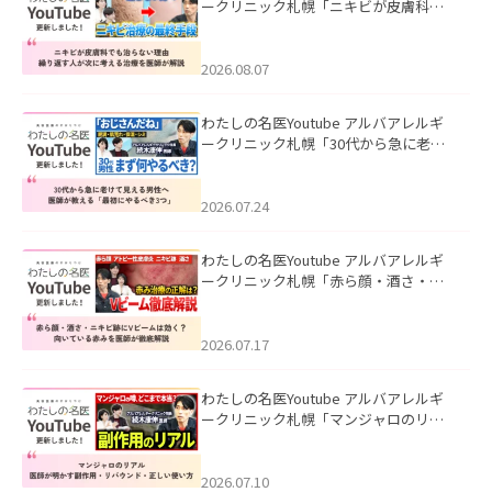
ークリニック札幌「ニキビが皮膚科で
も治らない理由｜繰り返す人が次に考
える治療を医師が解説」を公開いたし
ました。
2026.08.07
わたしの名医Youtube アルバアレルギ
ークリニック札幌「30代から急に老け
て見える男性へ｜医師が教える「最初
にやるべき3つ」」を公開いたしまし
た。
2026.07.24
わたしの名医Youtube アルバアレルギ
ークリニック札幌「赤ら顔・酒さ・ニ
キビ跡にVビームは効く？向いている赤
みを医師が徹底解説」を公開いたしま
した。
2026.07.17
わたしの名医Youtube アルバアレルギ
ークリニック札幌「マンジャロのリア
ル｜医師が明かす副作用・リバウン
ド・正しい使い方」を公開いたしまし
た。
2026.07.10