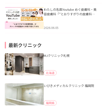
わたしの名医Youtube めぐ皮膚科・美
容皮膚科「”とおりすがりの皮膚科
医”がスレッズの肌悩みに本気で答えて
みた」を公開いたしました。
2026.06.05
最新クリニック
MJクリニック札幌
北海道
いびきメディカルクリニック 福岡院
福岡県