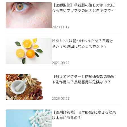
【医師監修】稗粒腫の治し方は？気に
なる白いブツブツの原因と自宅ででき
るケアについて
2023.11.17
ビタミンCは朝つけちゃだめ？日焼け
やシミの原因になるってホント？
2021.09.22
【教えてドクター】防風通聖散の効果
や副作用は？長期服用は危険なの？
2023.07.27
【薬剤師監修】ミヤBM錠に痩せる効果
は本当にあるの？