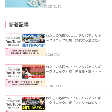
2023.11.10
新着記事
わたしの名医Youtube アルバアレルギ
ークリニック札幌「30代から急に老け
て見える男性へ｜医師が教える「最初
にやるべき3つ」」を公開いたしまし
た。
2026.07.24
わたしの名医Youtube アルバアレルギ
ークリニック札幌「赤ら顔・酒さ・ニ
キビ跡にVビームは効く？向いている赤
みを医師が徹底解説」を公開いたしま
した。
2026.07.17
わたしの名医Youtube アルバアレルギ
ークリニック札幌「マンジャロのリア
ル｜医師が明かす副作用・リバウン