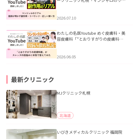
ークリニック札幌「マンジャロのリア
ル｜医師が明かす副作用・リバウン
ド・正しい使い方」を公開いたしまし
た。
2026.07.10
わたしの名医Youtube めぐ皮膚科・美
容皮膚科「”とおりすがりの皮膚科
医”がスレッズの肌悩みに本気で答えて
みた」を公開いたしました。
2026.06.05
最新クリニック
MJクリニック札幌
北海道
いびきメディカルクリニック 福岡院