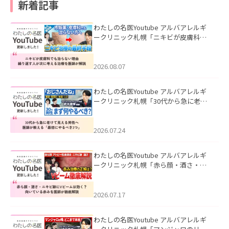
新着記事
わたしの名医Youtube アルバアレルギ
ークリニック札幌「ニキビが皮膚科で
も治らない理由｜繰り返す人が次に考
える治療を医師が解説」を公開いたし
ました。
2026.08.07
わたしの名医Youtube アルバアレルギ
ークリニック札幌「30代から急に老け
て見える男性へ｜医師が教える「最初
にやるべき3つ」」を公開いたしまし
た。
2026.07.24
わたしの名医Youtube アルバアレルギ
ークリニック札幌「赤ら顔・酒さ・ニ
キビ跡にVビームは効く？向いている赤
みを医師が徹底解説」を公開いたしま
した。
2026.07.17
わたしの名医Youtube アルバアレルギ