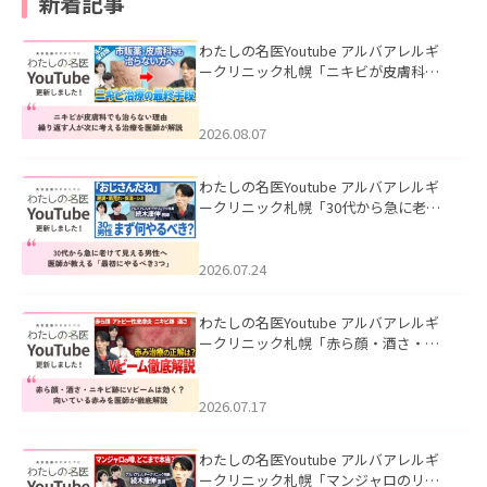
新着記事
わたしの名医Youtube アルバアレルギ
ークリニック札幌「ニキビが皮膚科で
も治らない理由｜繰り返す人が次に考
える治療を医師が解説」を公開いたし
ました。
2026.08.07
わたしの名医Youtube アルバアレルギ
ークリニック札幌「30代から急に老け
て見える男性へ｜医師が教える「最初
にやるべき3つ」」を公開いたしまし
た。
2026.07.24
わたしの名医Youtube アルバアレルギ
ークリニック札幌「赤ら顔・酒さ・ニ
キビ跡にVビームは効く？向いている赤
みを医師が徹底解説」を公開いたしま
した。
2026.07.17
わたしの名医Youtube アルバアレルギ
ークリニック札幌「マンジャロのリア