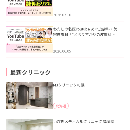
ル｜医師が明かす副作用・リバウン
ド・正しい使い方」を公開いたしまし
た。
2026.07.10
わたしの名医Youtube めぐ皮膚科・美
容皮膚科「”とおりすがりの皮膚科
医”がスレッズの肌悩みに本気で答えて
みた」を公開いたしました。
2026.06.05
最新クリニック
MJクリニック札幌
北海道
いびきメディカルクリニック 福岡院