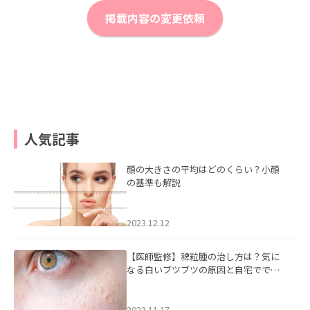
掲載内容の変更依頼
人気記事
顔の大きさの平均はどのくらい？小顔
の基準も解説
2023.12.12
【医師監修】稗粒腫の治し方は？気に
なる白いブツブツの原因と自宅ででき
るケアについて
2023.11.17