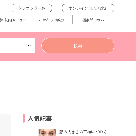
クリニック一覧
オンラインコスメ診断
題の院内メニュー
こだわりの成分
編集部コラム
人気記事
顔の大きさの平均はどのく