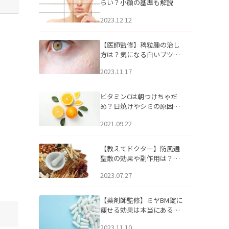
らい？小顔の基準も解説
2023.12.12
【医師監修】稗粒腫の治し
方は？気になる白いブツブ
ツの原因と自宅でできるケ
2023.11.17
アについて
ビタミンCは朝つけちゃだ
め？日焼けやシミの原因に
なるってホント？
2021.09.22
【教えてドクター】防風通
聖散の効果や副作用は？長
期服用は危険なの？
2023.07.27
【薬剤師監修】ミヤBM錠に
痩せる効果は本当にある
の？
2023.11.10