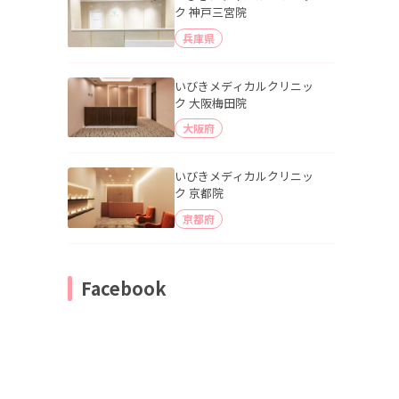
ク 神戸三宮院
兵庫県
いびきメディカルクリニッ
ク 大阪梅田院
大阪府
いびきメディカルクリニッ
ク 京都院
京都府
Facebook