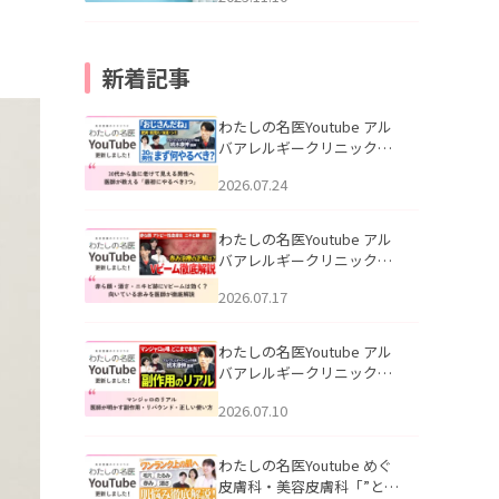
新着記事
わたしの名医Youtube アル
バアレルギークリニック札
幌「30代から急に老けて見
2026.07.24
える男性へ｜医師が教える
「最初にやるべき3つ」」を
公開いたしました。
わたしの名医Youtube アル
バアレルギークリニック札
幌「赤ら顔・酒さ・ニキビ
2026.07.17
跡にVビームは効く？向いて
いる赤みを医師が徹底解
説」を公開いたしました。
わたしの名医Youtube アル
バアレルギークリニック札
幌「マンジャロのリアル｜
2026.07.10
医師が明かす副作用・リバ
ウンド・正しい使い方」を
公開いたしました。
わたしの名医Youtube めぐ
皮膚科・美容皮膚科「”とお