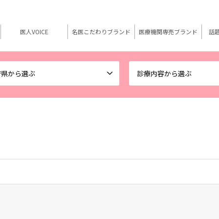
医人VOICE
名医こだわりブランド
医療機関専売ブランド
話
府県から選ぶ
診療内容から選ぶ