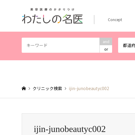
Concept
and
都道
or
クリニック検索
ijin-junobeautyc002
ijin-junobeautyc002