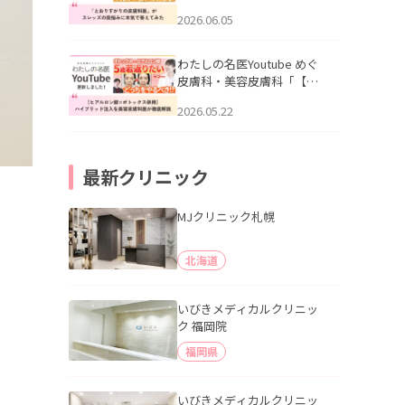
りすがりの皮膚科医”がスレ
2026.06.05
ッズの肌悩みに本気で答え
てみた」を公開いたしまし
た。
わたしの名医Youtube めぐ
皮膚科・美容皮膚科「【ヒ
アルロン酸×ボトックス併
2026.05.22
用】ハイブリッド注入を美
容皮膚科医が徹底解説」を
公開いたしました。
最新クリニック
MJクリニック札幌
北海道
いびきメディカルクリニッ
ク 福岡院
福岡県
いびきメディカルクリニッ