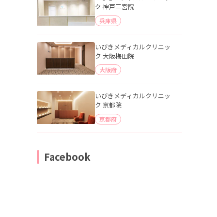
ク 神戸三宮院
兵庫県
いびきメディカルクリニッ
ク 大阪梅田院
大阪府
いびきメディカルクリニッ
ク 京都院
京都府
Facebook