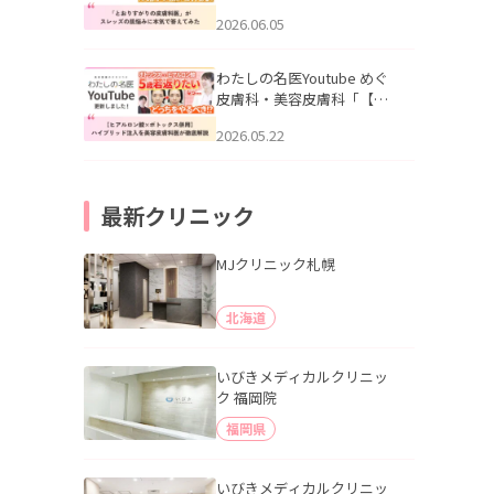
りすがりの皮膚科医”がスレ
2026.06.05
ッズの肌悩みに本気で答え
てみた」を公開いたしまし
た。
わたしの名医Youtube めぐ
皮膚科・美容皮膚科「【ヒ
アルロン酸×ボトックス併
2026.05.22
用】ハイブリッド注入を美
容皮膚科医が徹底解説」を
公開いたしました。
最新クリニック
MJクリニック札幌
北海道
いびきメディカルクリニッ
ク 福岡院
福岡県
いびきメディカルクリニッ