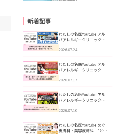
新着記事
わたしの名医Youtube アル
バアレルギークリニック札
幌「30代から急に老けて見
2026.07.24
える男性へ｜医師が教える
「最初にやるべき3つ」」を
公開いたしました。
わたしの名医Youtube アル
バアレルギークリニック札
幌「赤ら顔・酒さ・ニキビ
2026.07.17
跡にVビームは効く？向いて
いる赤みを医師が徹底解
説」を公開いたしました。
わたしの名医Youtube アル
バアレルギークリニック札
幌「マンジャロのリアル｜
2026.07.10
医師が明かす副作用・リバ
ウンド・正しい使い方」を
公開いたしました。
わたしの名医Youtube めぐ
皮膚科・美容皮膚科「”とお