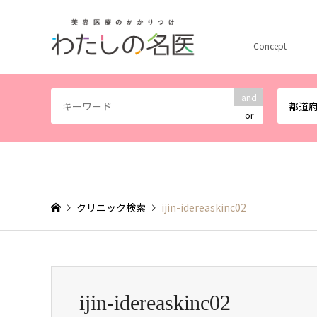
Concept
and
都道
or
クリニック検索
ijin-idereaskinc02
ijin-idereaskinc02