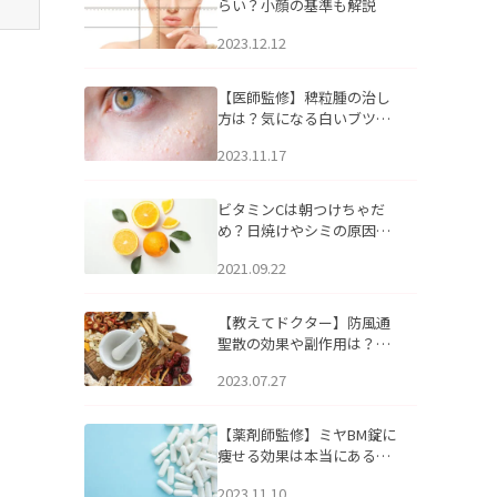
らい？小顔の基準も解説
2023.12.12
【医師監修】稗粒腫の治し
方は？気になる白いブツブ
ツの原因と自宅でできるケ
2023.11.17
アについて
ビタミンCは朝つけちゃだ
め？日焼けやシミの原因に
なるってホント？
2021.09.22
【教えてドクター】防風通
聖散の効果や副作用は？長
期服用は危険なの？
2023.07.27
【薬剤師監修】ミヤBM錠に
痩せる効果は本当にある
の？
2023.11.10