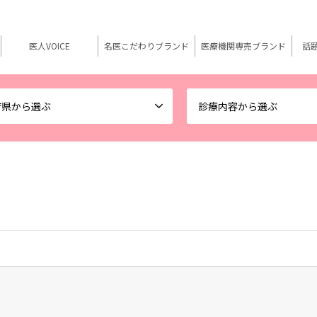
医人VOICE
名医こだわりブランド
医療機関専売ブランド
話
府県から選ぶ
診療内容から選ぶ