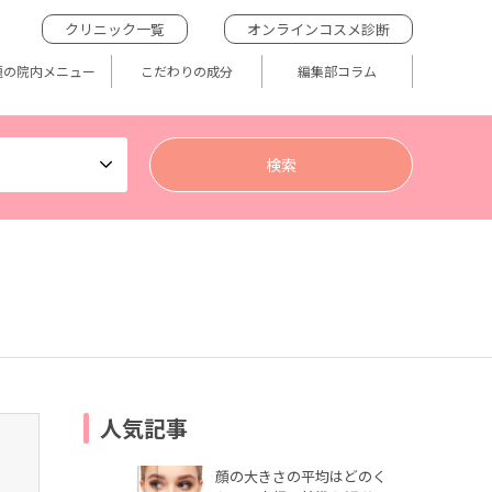
クリニック一覧
オンラインコスメ診断
題の院内メニュー
こだわりの成分
編集部コラム
人気記事
顔の大きさの平均はどのく