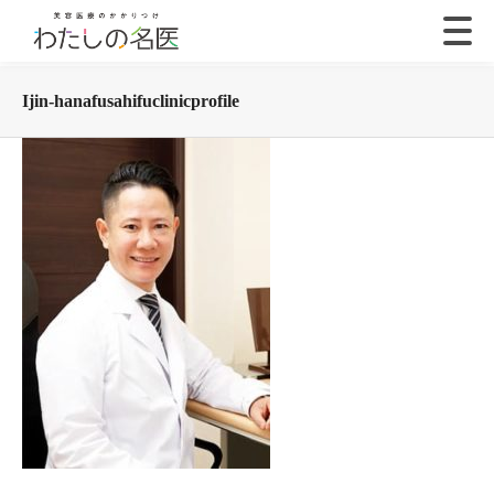
Ijin-hanafusahifuclinicprofile