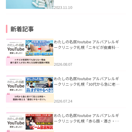
2023.11.10
新着記事
わたしの名医Youtube アルバアレルギ
ークリニック札幌「ニキビが皮膚科で
も治らない理由｜繰り返す人が次に考
える治療を医師が解説」を公開いたし
ました。
2026.08.07
わたしの名医Youtube アルバアレルギ
ークリニック札幌「30代から急に老け
て見える男性へ｜医師が教える「最初
にやるべき3つ」」を公開いたしまし
た。
2026.07.24
わたしの名医Youtube アルバアレルギ
ークリニック札幌「赤ら顔・酒さ・ニ
キビ跡にVビームは効く？向いている赤