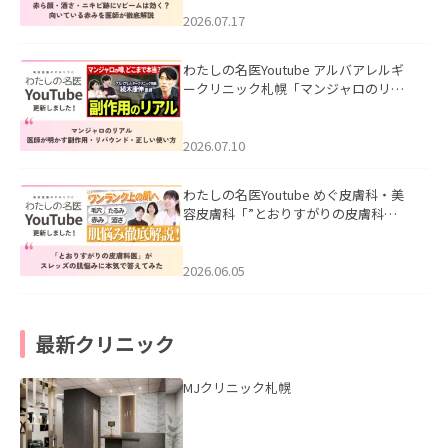
みを医師が徹底解説」を公開いたしま
した。
2026.07.17
わたしの名医Youtube アルバアレルギ
ークリニック札幌「マンジャロのリア
ル｜医師が明かす副作用・リバウン
ド・正しい使い方」を公開いたしまし
た。
2026.07.10
わたしの名医Youtube めぐ皮膚科・美
容皮膚科「”とおりすがりの皮膚科
医”がスレッズの肌悩みに本気で答えて
みた」を公開いたしました。
2026.06.05
最新クリニック
MJクリニック札幌