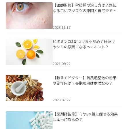
【医師監修】稗粒腫の治し方は？気に
なる白いブツブツの原因と自宅ででき
るケアについて
2023.11.17
ビタミンCは朝つけちゃだめ？日焼け
やシミの原因になるってホント？
2021.09.22
【教えてドクター】防風通聖散の効果
や副作用は？長期服用は危険なの？
2023.07.27
【薬剤師監修】ミヤBM錠に痩せる効果
は本当にあるの？