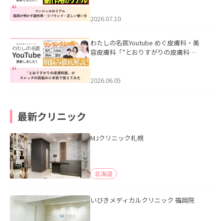
ド・正しい使い方」を公開いたしまし
た。
2026.07.10
わたしの名医Youtube めぐ皮膚科・美
容皮膚科「”とおりすがりの皮膚科
医”がスレッズの肌悩みに本気で答えて
みた」を公開いたしました。
2026.06.05
最新クリニック
MJクリニック札幌
北海道
いびきメディカルクリニック 福岡院