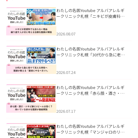
わたしの名医Youtube アルバアレルギ
ークリニック札幌「ニキビが皮膚科で
も治らない理由｜繰り返す人が次に考
える治療を医師が解説」を公開いたし
ました。
2026.08.07
わたしの名医Youtube アルバアレルギ
ークリニック札幌「30代から急に老け
て見える男性へ｜医師が教える「最初
にやるべき3つ」」を公開いたしまし
た。
2026.07.24
わたしの名医Youtube アルバアレルギ
ークリニック札幌「赤ら顔・酒さ・ニ
キビ跡にVビームは効く？向いている赤
みを医師が徹底解説」を公開いたしま
した。
2026.07.17
わたしの名医Youtube アルバアレルギ
ークリニック札幌「マンジャロのリア
ル｜医師が明かす副作用・リバウン