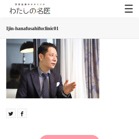
Ijin-hanafusahifuclinic01