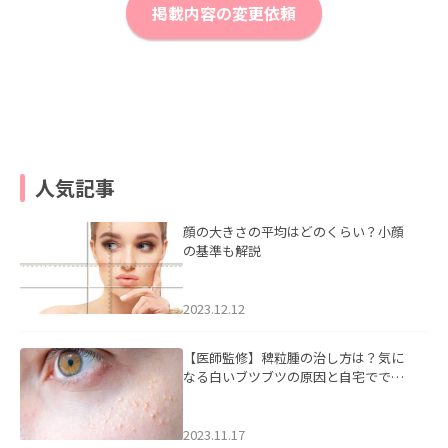
掲載内容の変更依頼
人気記事
顔の大きさの平均はどのくらい？小顔
の基準も解説
2023.12.12
【医師監修】稗粒腫の治し方は？気に
なる白いブツブツの原因と自宅ででき
るケアについて
2023.11.17