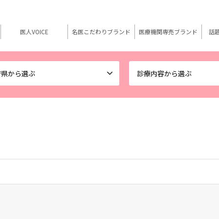
医人VOICE
名医こだわりブランド
医療機関専売ブランド
話
府県から選ぶ
診療内容から選ぶ