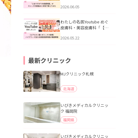
りすがりの皮膚科医”がスレ
2026.06.05
ッズの肌悩みに本気で答え
てみた」を公開いたしまし
た。
わたしの名医Youtube めぐ
皮膚科・美容皮膚科「【ヒ
アルロン酸×ボトックス併
2026.05.22
用】ハイブリッド注入を美
容皮膚科医が徹底解説」を
公開いたしました。
最新クリニック
MJクリニック札幌
北海道
いびきメディカルクリニッ
ク 福岡院
福岡県
いびきメディカルクリニッ