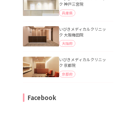
ク 神戸三宮院
兵庫県
いびきメディカルクリニッ
ク 大阪梅田院
大阪府
いびきメディカルクリニッ
ク 京都院
京都府
Facebook