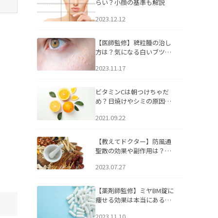
らい？小顔の基準も解説
2023.12.12
【医師監修】稗粒腫の治し
方は？気になる白いブツブ
ツの原因と自宅でできるケ
2023.11.17
アについて
ビタミンCは朝つけちゃだ
め？日焼けやシミの原因に
なるってホント？
2021.09.22
【教えてドクター】防風通
聖散の効果や副作用は？長
期服用は危険なの？
2023.07.27
【薬剤師監修】ミヤBM錠に
痩せる効果は本当にある
の？
2023.11.10