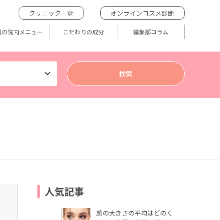
クリニック一覧
オンラインコスメ診断
題の院内メニュー
こだわりの成分
編集部コラム
人気記事
顔の大きさの平均はどのく