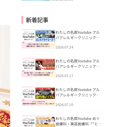
新着記事
わたしの名医Youtube アル
バアレルギークリニック札
幌「30代から急に老けて見
2026.07.24
える男性へ｜医師が教える
「最初にやるべき3つ」」を
公開いたしました。
わたしの名医Youtube アル
バアレルギークリニック札
幌「赤ら顔・酒さ・ニキビ
2026.07.17
跡にVビームは効く？向いて
いる赤みを医師が徹底解
説」を公開いたしました。
わたしの名医Youtube アル
バアレルギークリニック札
幌「マンジャロのリアル｜
2026.07.10
医師が明かす副作用・リバ
ウンド・正しい使い方」を
公開いたしました。
わたしの名医Youtube めぐ
皮膚科・美容皮膚科「”とお