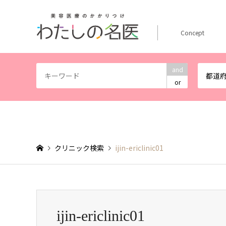
Concept
and
都道
or
クリニック検索
ijin-ericlinic01
ijin-ericlinic01