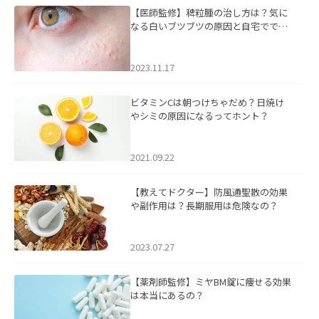
【医師監修】稗粒腫の治し方は？気に
なる白いブツブツの原因と自宅ででき
るケアについて
2023.11.17
ビタミンCは朝つけちゃだめ？日焼け
やシミの原因になるってホント？
2021.09.22
【教えてドクター】防風通聖散の効果
や副作用は？長期服用は危険なの？
2023.07.27
【薬剤師監修】ミヤBM錠に痩せる効果
は本当にあるの？