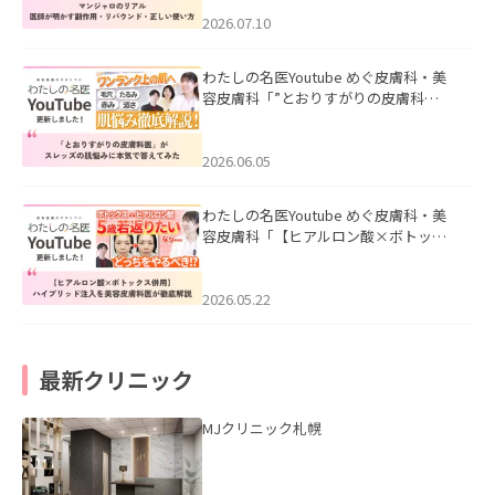
ド・正しい使い方」を公開いたしまし
た。
2026.07.10
わたしの名医Youtube めぐ皮膚科・美
容皮膚科「”とおりすがりの皮膚科
医”がスレッズの肌悩みに本気で答えて
みた」を公開いたしました。
2026.06.05
わたしの名医Youtube めぐ皮膚科・美
容皮膚科「【ヒアルロン酸×ボトック
ス併用】ハイブリッド注入を美容皮膚
科医が徹底解説」を公開いたしまし
た。
2026.05.22
最新クリニック
MJクリニック札幌