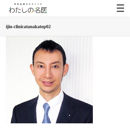
ijin-clinicatanakatop02