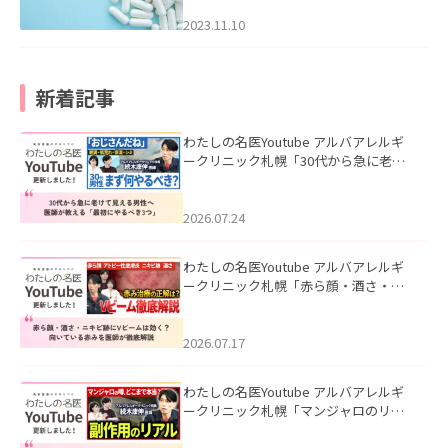
2023.11.10
新着記事
わたしの名医Youtube アルバアレルギ
ークリニック札幌「30代から急に老け
て見える男性へ｜医師が教える「最初
にやるべき3つ」」を公開いたしまし
た。
2026.07.24
わたしの名医Youtube アルバアレルギ
ークリニック札幌「赤ら顔・酒さ・ニ
キビ跡にVビームは効く？向いている赤
みを医師が徹底解説」を公開いたしま
した。
2026.07.17
わたしの名医Youtube アルバアレルギ
ークリニック札幌「マンジャロのリア
ル｜医師が明かす副作用・リバウン