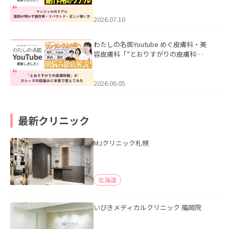
ド・正しい使い方」を公開いたしまし
た。
2026.07.10
わたしの名医Youtube めぐ皮膚科・美
容皮膚科「”とおりすがりの皮膚科
医”がスレッズの肌悩みに本気で答えて
みた」を公開いたしました。
2026.06.05
最新クリニック
MJクリニック札幌
北海道
いびきメディカルクリニック 福岡院