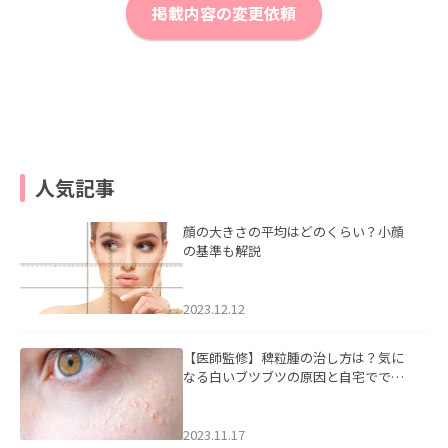
掲載内容の変更依頼
人気記事
顔の大きさの平均はどのくらい？小顔
の基準も解説
2023.12.12
【医師監修】稗粒腫の治し方は？気に
なる白いブツブツの原因と自宅ででき
るケアについて
2023.11.17