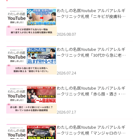
わたしの名医Youtube アルバアレルギ
ークリニック札幌「ニキビが皮膚科で
も治らない理由｜繰り返す人が次に考
える治療を医師が解説」を公開いたし
ました。
2026.08.07
わたしの名医Youtube アルバアレルギ
ークリニック札幌「30代から急に老け
て見える男性へ｜医師が教える「最初
にやるべき3つ」」を公開いたしまし
た。
2026.07.24
わたしの名医Youtube アルバアレルギ
ークリニック札幌「赤ら顔・酒さ・ニ
キビ跡にVビームは効く？向いている赤
みを医師が徹底解説」を公開いたしま
した。
2026.07.17
わたしの名医Youtube アルバアレルギ
ークリニック札幌「マンジャロのリア
ル｜医師が明かす副作用・リバウン