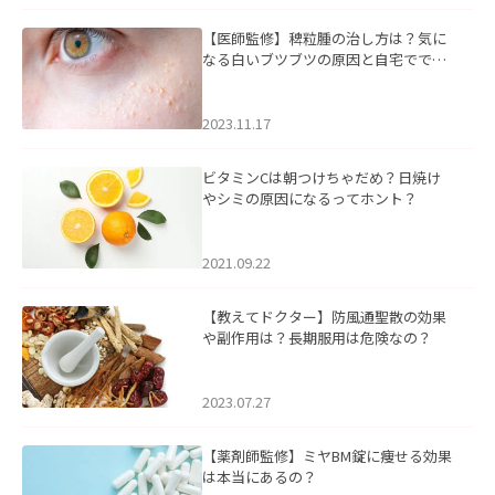
【医師監修】稗粒腫の治し方は？気に
なる白いブツブツの原因と自宅ででき
るケアについて
2023.11.17
ビタミンCは朝つけちゃだめ？日焼け
やシミの原因になるってホント？
2021.09.22
【教えてドクター】防風通聖散の効果
や副作用は？長期服用は危険なの？
2023.07.27
【薬剤師監修】ミヤBM錠に痩せる効果
は本当にあるの？