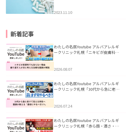
2023.11.10
新着記事
わたしの名医Youtube アルバアレルギ
ークリニック札幌「ニキビが皮膚科で
も治らない理由｜繰り返す人が次に考
える治療を医師が解説」を公開いたし
ました。
2026.08.07
わたしの名医Youtube アルバアレルギ
ークリニック札幌「30代から急に老け
て見える男性へ｜医師が教える「最初
にやるべき3つ」」を公開いたしまし
た。
2026.07.24
わたしの名医Youtube アルバアレルギ
ークリニック札幌「赤ら顔・酒さ・ニ
キビ跡にVビームは効く？向いている赤