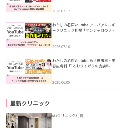
みを医師が徹底解説」を公開いたしま
した。
2026.07.17
わたしの名医Youtube アルバアレルギ
ークリニック札幌「マンジャロのリア
ル｜医師が明かす副作用・リバウン
ド・正しい使い方」を公開いたしまし
た。
2026.07.10
わたしの名医Youtube めぐ皮膚科・美
容皮膚科「”とおりすがりの皮膚科
医”がスレッズの肌悩みに本気で答えて
みた」を公開いたしました。
2026.06.05
最新クリニック
MJクリニック札幌