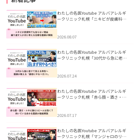
わたしの名医Youtube アルバアレルギ
ークリニック札幌「ニキビが皮膚科で
も治らない理由｜繰り返す人が次に考
える治療を医師が解説」を公開いたし
ました。
2026.08.07
わたしの名医Youtube アルバアレルギ
ークリニック札幌「30代から急に老け
て見える男性へ｜医師が教える「最初
にやるべき3つ」」を公開いたしまし
た。
2026.07.24
わたしの名医Youtube アルバアレルギ
ークリニック札幌「赤ら顔・酒さ・ニ
キビ跡にVビームは効く？向いている赤
みを医師が徹底解説」を公開いたしま
した。
2026.07.17
わたしの名医Youtube アルバアレルギ
ークリニック札幌「マンジャロのリア