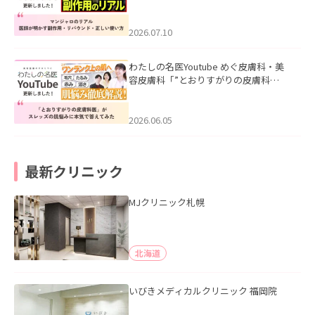
ル｜医師が明かす副作用・リバウン
ド・正しい使い方」を公開いたしまし
た。
2026.07.10
わたしの名医Youtube めぐ皮膚科・美
容皮膚科「”とおりすがりの皮膚科
医”がスレッズの肌悩みに本気で答えて
みた」を公開いたしました。
2026.06.05
最新クリニック
MJクリニック札幌
北海道
いびきメディカルクリニック 福岡院