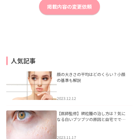
掲載内容の変更依頼
人気記事
顔の大きさの平均はどのくらい？小顔
の基準も解説
2023.12.12
【医師監修】稗粒腫の治し方は？気に
なる白いブツブツの原因と自宅ででき
るケアについて
2023.11.17