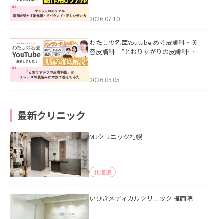
ド・正しい使い方」を公開いたしまし
た。
2026.07.10
わたしの名医Youtube めぐ皮膚科・美
容皮膚科「”とおりすがりの皮膚科
医”がスレッズの肌悩みに本気で答えて
みた」を公開いたしました。
2026.06.05
最新クリニック
MJクリニック札幌
北海道
いびきメディカルクリニック 福岡院