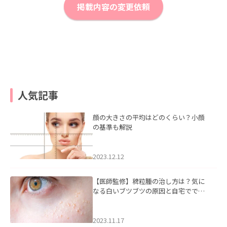
掲載内容の変更依頼
人気記事
顔の大きさの平均はどのくらい？小顔
の基準も解説
2023.12.12
【医師監修】稗粒腫の治し方は？気に
なる白いブツブツの原因と自宅ででき
るケアについて
2023.11.17