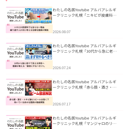
わたしの名医Youtube アルバアレルギ
ークリニック札幌「ニキビが皮膚科で
も治らない理由｜繰り返す人が次に考
える治療を医師が解説」を公開いたし
ました。
2026.08.07
わたしの名医Youtube アルバアレルギ
ークリニック札幌「30代から急に老け
て見える男性へ｜医師が教える「最初
にやるべき3つ」」を公開いたしまし
た。
2026.07.24
わたしの名医Youtube アルバアレルギ
ークリニック札幌「赤ら顔・酒さ・ニ
キビ跡にVビームは効く？向いている赤
みを医師が徹底解説」を公開いたしま
した。
2026.07.17
わたしの名医Youtube アルバアレルギ
ークリニック札幌「マンジャロのリア
ル｜医師が明かす副作用・リバウン