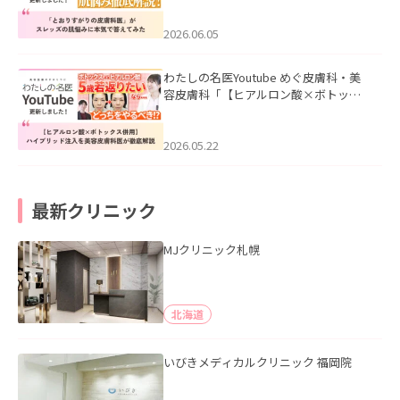
みた」を公開いたしました。
2026.06.05
わたしの名医Youtube めぐ皮膚科・美
容皮膚科「【ヒアルロン酸×ボトック
ス併用】ハイブリッド注入を美容皮膚
科医が徹底解説」を公開いたしまし
た。
2026.05.22
最新クリニック
MJクリニック札幌
北海道
いびきメディカルクリニック 福岡院