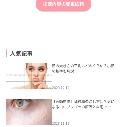
掲載内容の変更依頼
人気記事
顔の大きさの平均はどのくらい？小顔
の基準も解説
2023.12.12
【医師監修】稗粒腫の治し方は？気に
なる白いブツブツの原因と自宅ででき
るケアについて
2023.11.17