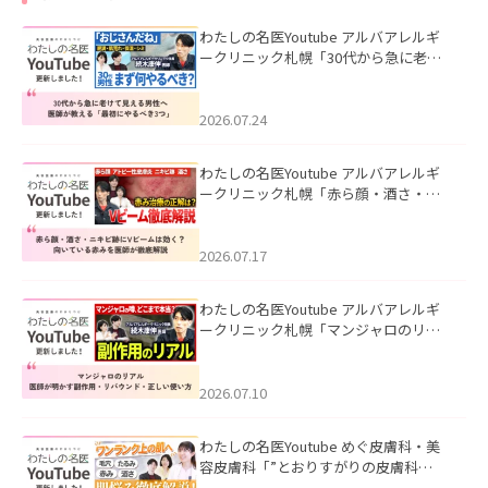
わたしの名医Youtube アルバアレルギ
ークリニック札幌「30代から急に老け
て見える男性へ｜医師が教える「最初
にやるべき3つ」」を公開いたしまし
た。
2026.07.24
わたしの名医Youtube アルバアレルギ
ークリニック札幌「赤ら顔・酒さ・ニ
キビ跡にVビームは効く？向いている赤
みを医師が徹底解説」を公開いたしま
した。
2026.07.17
わたしの名医Youtube アルバアレルギ
ークリニック札幌「マンジャロのリア
ル｜医師が明かす副作用・リバウン
ド・正しい使い方」を公開いたしまし
た。
2026.07.10
わたしの名医Youtube めぐ皮膚科・美
容皮膚科「”とおりすがりの皮膚科
医”がスレッズの肌悩みに本気で答えて