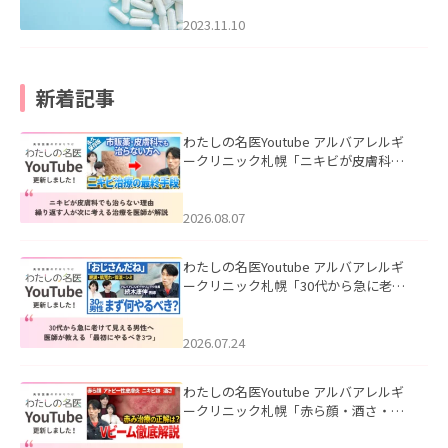
2023.11.10
新着記事
わたしの名医Youtube アルバアレルギ
ークリニック札幌「ニキビが皮膚科で
も治らない理由｜繰り返す人が次に考
える治療を医師が解説」を公開いたし
ました。
2026.08.07
わたしの名医Youtube アルバアレルギ
ークリニック札幌「30代から急に老け
て見える男性へ｜医師が教える「最初
にやるべき3つ」」を公開いたしまし
た。
2026.07.24
わたしの名医Youtube アルバアレルギ
ークリニック札幌「赤ら顔・酒さ・ニ
キビ跡にVビームは効く？向いている赤