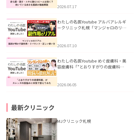
みを医師が徹底解説」を公開いたしま
した。
2026.07.17
わたしの名医Youtube アルバアレルギ
ークリニック札幌「マンジャロのリア
ル｜医師が明かす副作用・リバウン
ド・正しい使い方」を公開いたしまし
た。
2026.07.10
わたしの名医Youtube めぐ皮膚科・美
容皮膚科「”とおりすがりの皮膚科
医”がスレッズの肌悩みに本気で答えて
みた」を公開いたしました。
2026.06.05
最新クリニック
MJクリニック札幌