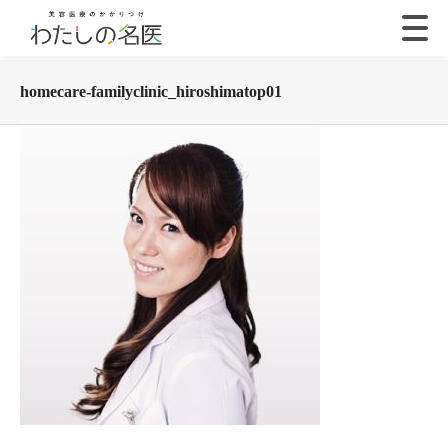
homecare-familyclinic_hiroshimatop01