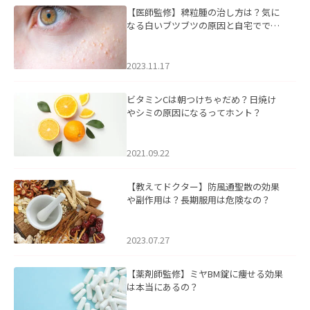
【医師監修】稗粒腫の治し方は？気に
なる白いブツブツの原因と自宅ででき
るケアについて
2023.11.17
ビタミンCは朝つけちゃだめ？日焼け
やシミの原因になるってホント？
2021.09.22
【教えてドクター】防風通聖散の効果
や副作用は？長期服用は危険なの？
2023.07.27
【薬剤師監修】ミヤBM錠に痩せる効果
は本当にあるの？