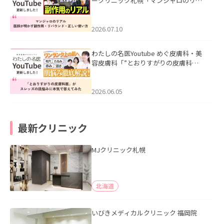
ークリニック札幌「マンジャロのリア
ル｜医師が明かす副作用・リバウン
ド・正しい使い方」を公開いたしまし
た。
2026.07.10
わたしの名医Youtube めぐ皮膚科・美
容皮膚科「”とおりすがりの皮膚科
医”がスレッズの肌悩みに本気で答えて
みた」を公開いたしました。
2026.06.05
最新クリニック
MJクリニック札幌
北海道
いびきメディカルクリニック 福岡院