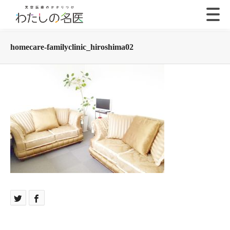
homecare-familyclinic_hiroshima02