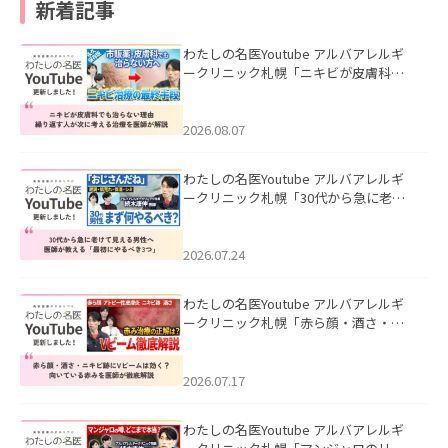
新着記事
わたしの名医Youtube アルバアレルギ
ークリニック札幌「ニキビが皮膚科で
も治らない理由｜繰り返す人が次に考
える治療を医師が解説」を公開いたし
ました。
2026.08.07
わたしの名医Youtube アルバアレルギ
ークリニック札幌「30代から急に老け
て見える男性へ｜医師が教える「最初
にやるべき3つ」」を公開いたしまし
た。
2026.07.24
わたしの名医Youtube アルバアレルギ
ークリニック札幌「赤ら顔・酒さ・ニ
キビ跡にVビームは効く？向いている赤
みを医師が徹底解説」を公開いたしま
した。
2026.07.17
わたしの名医Youtube アルバアレルギ