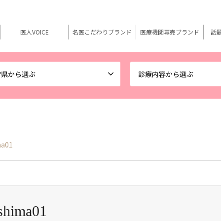
医人VOICE
名医こだわりブランド
医療機関専売ブランド
話
府県から選ぶ
診療内容から選ぶ
ma01
oshima01