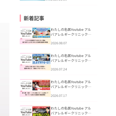
新着記事
わたしの名医Youtube アル
バアレルギークリニック札
幌「ニキビが皮膚科でも治
2026.08.07
らない理由｜繰り返す人が
次に考える治療を医師が解
説」を公開いたしました。
わたしの名医Youtube アル
バアレルギークリニック札
幌「30代から急に老けて見
2026.07.24
える男性へ｜医師が教える
「最初にやるべき3つ」」を
公開いたしました。
わたしの名医Youtube アル
バアレルギークリニック札
幌「赤ら顔・酒さ・ニキビ
2026.07.17
跡にVビームは効く？向いて
いる赤みを医師が徹底解
説」を公開いたしました。
わたしの名医Youtube アル
バアレルギークリニック札