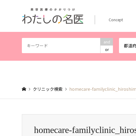
Concept
and
都道
or
クリニック検索
homecare-familyclinic_hiroshi
homecare-familyclinic_hir