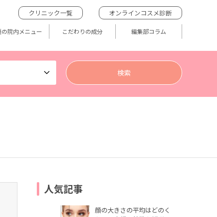
クリニック一覧
オンラインコスメ診断
題の院内メニュー
こだわりの成分
編集部コラム
人気記事
顔の大きさの平均はどのく