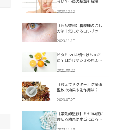
らい？小顔の基準も解説
2023.12.12
【医師監修】稗粒腫の治し
方は？気になる白いブツブ
ツの原因と自宅でできるケ
2023.11.17
アについて
ビタミンCは朝つけちゃだ
め？日焼けやシミの原因に
なるってホント？
2021.09.22
【教えてドクター】防風通
聖散の効果や副作用は？長
期服用は危険なの？
2023.07.27
【薬剤師監修】ミヤBM錠に
痩せる効果は本当にある
の？
2023.11.10