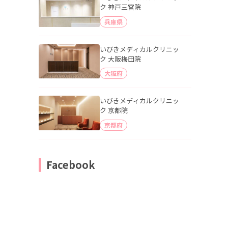
ク 神戸三宮院
兵庫県
いびきメディカルクリニッ
ク 大阪梅田院
大阪府
いびきメディカルクリニッ
ク 京都院
京都府
Facebook