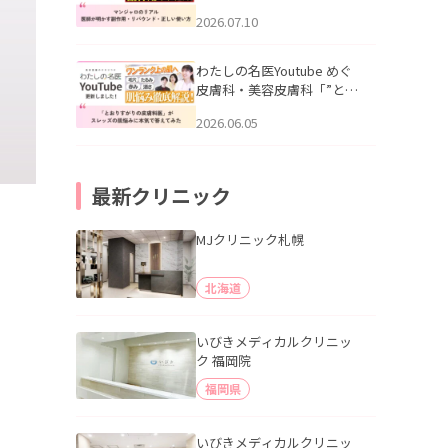
幌「マンジャロのリアル｜
2026.07.10
医師が明かす副作用・リバ
ウンド・正しい使い方」を
公開いたしました。
わたしの名医Youtube めぐ
皮膚科・美容皮膚科「”とお
りすがりの皮膚科医”がスレ
2026.06.05
ッズの肌悩みに本気で答え
てみた」を公開いたしまし
た。
最新クリニック
MJクリニック札幌
北海道
いびきメディカルクリニッ
ク 福岡院
福岡県
いびきメディカルクリニッ