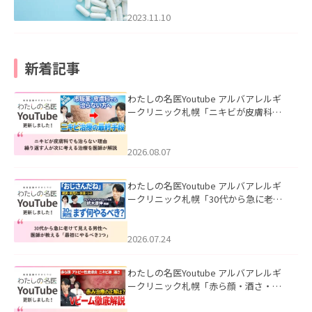
2023.11.10
新着記事
わたしの名医Youtube アルバアレルギ
ークリニック札幌「ニキビが皮膚科で
も治らない理由｜繰り返す人が次に考
える治療を医師が解説」を公開いたし
ました。
2026.08.07
わたしの名医Youtube アルバアレルギ
ークリニック札幌「30代から急に老け
て見える男性へ｜医師が教える「最初
にやるべき3つ」」を公開いたしまし
た。
2026.07.24
わたしの名医Youtube アルバアレルギ
ークリニック札幌「赤ら顔・酒さ・ニ
キビ跡にVビームは効く？向いている赤