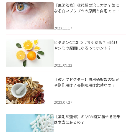
【医師監修】稗粒腫の治し方は？気に
なる白いブツブツの原因と自宅ででき
るケアについて
2023.11.17
ビタミンCは朝つけちゃだめ？日焼け
やシミの原因になるってホント？
2021.09.22
【教えてドクター】防風通聖散の効果
や副作用は？長期服用は危険なの？
2023.07.27
【薬剤師監修】ミヤBM錠に痩せる効果
は本当にあるの？