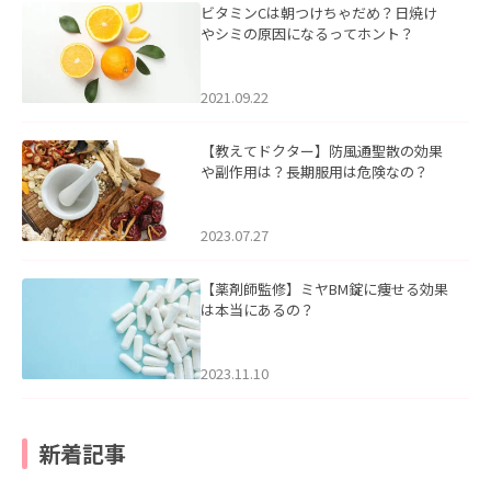
ビタミンCは朝つけちゃだめ？日焼け
やシミの原因になるってホント？
2021.09.22
【教えてドクター】防風通聖散の効果
や副作用は？長期服用は危険なの？
2023.07.27
【薬剤師監修】ミヤBM錠に痩せる効果
は本当にあるの？
2023.11.10
新着記事