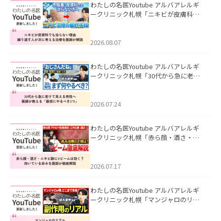
わたしの名医Youtube アルバアレルギ
ークリニック札幌「ニキビが皮膚科で
も治らない理由｜繰り返す人が次に考
える治療を医師が解説」を公開いたし
ました。
2026.08.07
わたしの名医Youtube アルバアレルギ
ークリニック札幌「30代から急に老け
て見える男性へ｜医師が教える「最初
にやるべき3つ」」を公開いたしまし
た。
2026.07.24
わたしの名医Youtube アルバアレルギ
ークリニック札幌「赤ら顔・酒さ・ニ
キビ跡にVビームは効く？向いている赤
みを医師が徹底解説」を公開いたしま
した。
2026.07.17
わたしの名医Youtube アルバアレルギ
ークリニック札幌「マンジャロのリア
ル｜医師が明かす副作用・リバウン
ド・正しい使い方」を公開いたしまし