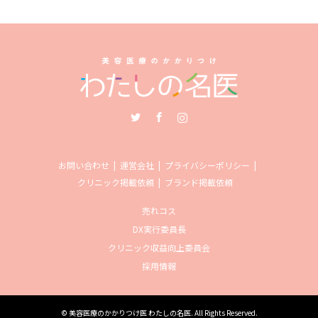
Twitter
Facebook
Instagram
お問い合わせ
運営会社
プライバシーポリシー
クリニック掲載依頼
ブランド掲載依頼
売れコス
DX実行委員長
クリニック収益向上委員会
採用情報
©
美容医療のかかりつけ医 わたしの名医
. All Rights Reserved.