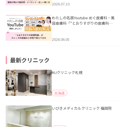
た。
2026.07.10
わたしの名医Youtube めぐ皮膚科・美
容皮膚科「”とおりすがりの皮膚科
医”がスレッズの肌悩みに本気で答えて
みた」を公開いたしました。
2026.06.05
最新クリニック
MJクリニック札幌
北海道
いびきメディカルクリニック 福岡院