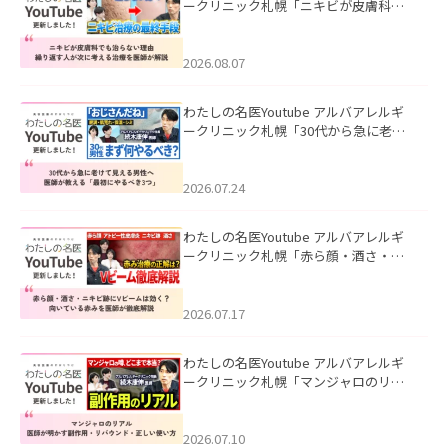
ークリニック札幌「ニキビが皮膚科で
も治らない理由｜繰り返す人が次に考
える治療を医師が解説」を公開いたし
ました。
2026.08.07
わたしの名医Youtube アルバアレルギ
ークリニック札幌「30代から急に老け
て見える男性へ｜医師が教える「最初
にやるべき3つ」」を公開いたしまし
た。
2026.07.24
わたしの名医Youtube アルバアレルギ
ークリニック札幌「赤ら顔・酒さ・ニ
キビ跡にVビームは効く？向いている赤
みを医師が徹底解説」を公開いたしま
した。
2026.07.17
わたしの名医Youtube アルバアレルギ
ークリニック札幌「マンジャロのリア
ル｜医師が明かす副作用・リバウン
ド・正しい使い方」を公開いたしまし
た。
2026.07.10