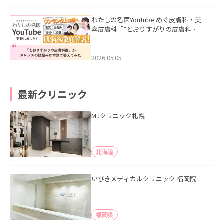
わたしの名医Youtube めぐ皮膚科・美
容皮膚科「”とおりすがりの皮膚科
医”がスレッズの肌悩みに本気で答えて
みた」を公開いたしました。
2026.06.05
最新クリニック
MJクリニック札幌
北海道
いびきメディカルクリニック 福岡院
福岡県