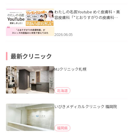
わたしの名医Youtube めぐ皮膚科・美
容皮膚科「”とおりすがりの皮膚科
医”がスレッズの肌悩みに本気で答えて
みた」を公開いたしました。
2026.06.05
最新クリニック
MJクリニック札幌
北海道
いびきメディカルクリニック 福岡院
福岡県