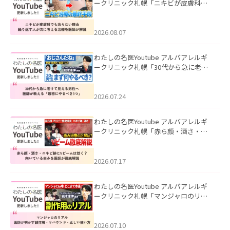
ークリニック札幌「ニキビが皮膚科で
も治らない理由｜繰り返す人が次に考
える治療を医師が解説」を公開いたし
ました。
2026.08.07
わたしの名医Youtube アルバアレルギ
ークリニック札幌「30代から急に老け
て見える男性へ｜医師が教える「最初
にやるべき3つ」」を公開いたしまし
た。
2026.07.24
わたしの名医Youtube アルバアレルギ
ークリニック札幌「赤ら顔・酒さ・ニ
キビ跡にVビームは効く？向いている赤
みを医師が徹底解説」を公開いたしま
した。
2026.07.17
わたしの名医Youtube アルバアレルギ
ークリニック札幌「マンジャロのリア
ル｜医師が明かす副作用・リバウン
ド・正しい使い方」を公開いたしまし
た。
2026.07.10