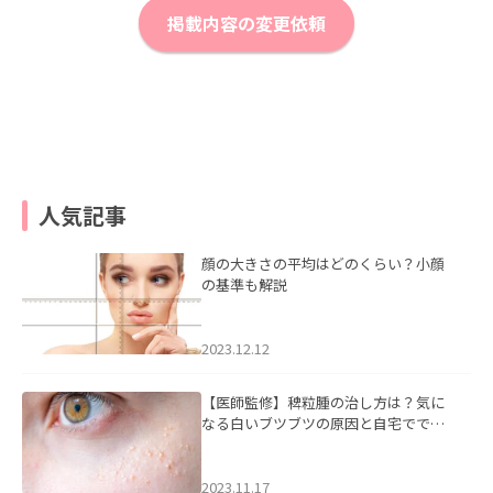
掲載内容の変更依頼
人気記事
顔の大きさの平均はどのくらい？小顔
の基準も解説
2023.12.12
【医師監修】稗粒腫の治し方は？気に
なる白いブツブツの原因と自宅ででき
るケアについて
2023.11.17