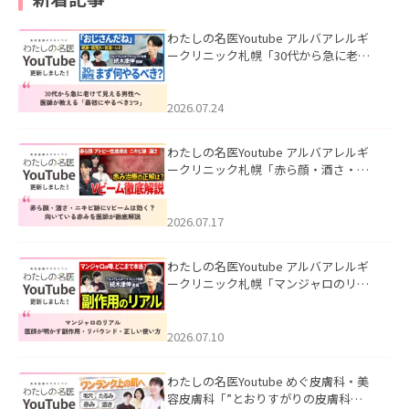
わたしの名医Youtube アルバアレルギ
ークリニック札幌「30代から急に老け
て見える男性へ｜医師が教える「最初
にやるべき3つ」」を公開いたしまし
た。
2026.07.24
わたしの名医Youtube アルバアレルギ
ークリニック札幌「赤ら顔・酒さ・ニ
キビ跡にVビームは効く？向いている赤
みを医師が徹底解説」を公開いたしま
した。
2026.07.17
わたしの名医Youtube アルバアレルギ
ークリニック札幌「マンジャロのリア
ル｜医師が明かす副作用・リバウン
ド・正しい使い方」を公開いたしまし
た。
2026.07.10
わたしの名医Youtube めぐ皮膚科・美
容皮膚科「”とおりすがりの皮膚科