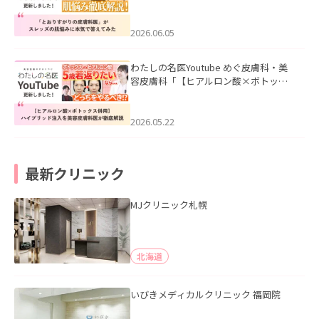
医”がスレッズの肌悩みに本気で答えて
みた」を公開いたしました。
2026.06.05
わたしの名医Youtube めぐ皮膚科・美
容皮膚科「【ヒアルロン酸×ボトック
ス併用】ハイブリッド注入を美容皮膚
科医が徹底解説」を公開いたしまし
た。
2026.05.22
最新クリニック
MJクリニック札幌
北海道
いびきメディカルクリニック 福岡院