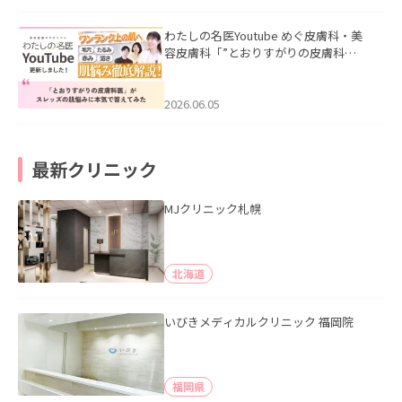
わたしの名医Youtube めぐ皮膚科・美
容皮膚科「”とおりすがりの皮膚科
医”がスレッズの肌悩みに本気で答えて
みた」を公開いたしました。
2026.06.05
最新クリニック
MJクリニック札幌
北海道
いびきメディカルクリニック 福岡院
福岡県