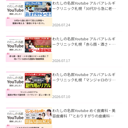
わたしの名医Youtube アルバアレルギ
ークリニック札幌「30代から急に老け
て見える男性へ｜医師が教える「最初
にやるべき3つ」」を公開いたしまし
た。
2026.07.24
わたしの名医Youtube アルバアレルギ
ークリニック札幌「赤ら顔・酒さ・ニ
キビ跡にVビームは効く？向いている赤
みを医師が徹底解説」を公開いたしま
した。
2026.07.17
わたしの名医Youtube アルバアレルギ
ークリニック札幌「マンジャロのリア
ル｜医師が明かす副作用・リバウン
ド・正しい使い方」を公開いたしまし
た。
2026.07.10
わたしの名医Youtube めぐ皮膚科・美
容皮膚科「”とおりすがりの皮膚科
医”がスレッズの肌悩みに本気で答えて
みた」を公開いたしました。