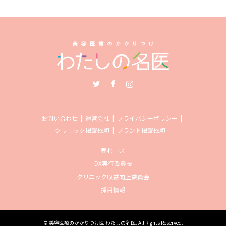
Twitter
Facebook
Instagram
お問い合わせ
運営会社
プライバシーポリシー
クリニック掲載依頼
ブランド掲載依頼
売れコス
DX実行委員長
クリニック収益向上委員会
採用情報
©
美容医療のかかりつけ医 わたしの名医
. All Rights Reserved.