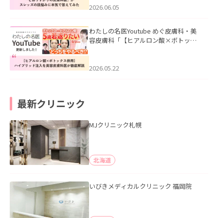
2026.06.05
わたしの名医Youtube めぐ皮膚科・美
容皮膚科「【ヒアルロン酸×ボトック
ス併用】ハイブリッド注入を美容皮膚
科医が徹底解説」を公開いたしまし
た。
2026.05.22
最新クリニック
MJクリニック札幌
北海道
いびきメディカルクリニック 福岡院