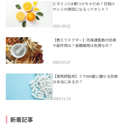
ビタミンCは朝つけちゃだめ？日焼け
やシミの原因になるってホント？
2021.09.22
【教えてドクター】防風通聖散の効果
や副作用は？長期服用は危険なの？
2023.07.27
【薬剤師監修】ミヤBM錠に痩せる効果
は本当にあるの？
2023.11.10
新着記事