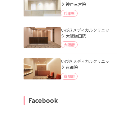
ク 神戸三宮院
兵庫県
いびきメディカルクリニッ
ク 大阪梅田院
大阪府
いびきメディカルクリニッ
ク 京都院
京都府
Facebook