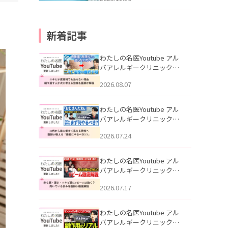
新着記事
わたしの名医Youtube アル
バアレルギークリニック札
幌「ニキビが皮膚科でも治
2026.08.07
らない理由｜繰り返す人が
次に考える治療を医師が解
説」を公開いたしました。
わたしの名医Youtube アル
バアレルギークリニック札
幌「30代から急に老けて見
2026.07.24
える男性へ｜医師が教える
「最初にやるべき3つ」」を
公開いたしました。
わたしの名医Youtube アル
バアレルギークリニック札
幌「赤ら顔・酒さ・ニキビ
2026.07.17
跡にVビームは効く？向いて
いる赤みを医師が徹底解
説」を公開いたしました。
わたしの名医Youtube アル
バアレルギークリニック札