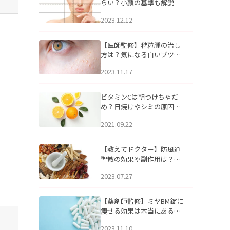
らい？小顔の基準も解説
2023.12.12
【医師監修】稗粒腫の治し
方は？気になる白いブツブ
ツの原因と自宅でできるケ
2023.11.17
アについて
ビタミンCは朝つけちゃだ
め？日焼けやシミの原因に
なるってホント？
2021.09.22
【教えてドクター】防風通
聖散の効果や副作用は？長
期服用は危険なの？
2023.07.27
【薬剤師監修】ミヤBM錠に
痩せる効果は本当にある
の？
2023.11.10