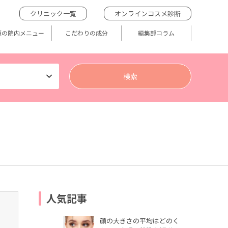
クリニック一覧
オンラインコスメ診断
題の院内メニュー
こだわりの成分
編集部コラム
人気記事
顔の大きさの平均はどのく