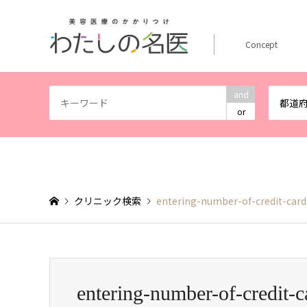
Concept
and
都道
or
クリニック検索
entering-number-of-credit-car
entering-number-of-credit