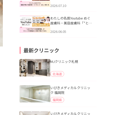
幌「マンジャロのリアル｜
2026.07.10
医師が明かす副作用・リバ
ウンド・正しい使い方」を
公開いたしました。
わたしの名医Youtube めぐ
皮膚科・美容皮膚科「”とお
りすがりの皮膚科医”がスレ
2026.06.05
ッズの肌悩みに本気で答え
てみた」を公開いたしまし
た。
最新クリニック
MJクリニック札幌
北海道
いびきメディカルクリニッ
ク 福岡院
福岡県
いびきメディカルクリニッ